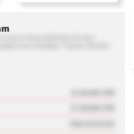
mm
ch Sexual & Intimate Wellbeeing. Wir bieten
ssageöle sowie Intimpflege - Produkte, Hilfsmittel
22. Dezember 2020
22. Dezember 2020
https://loovara.de/