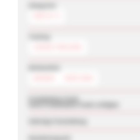
Kategorien
EROTIK
Tracking
COOKIE-TRACKING
Werbemittel
BANNER
DEEPLINKS
Produktdaten-Feeds
Keine Produktdaten-Feeds verfügbar
Sofortige Freischaltung
Bearbeitungszeit