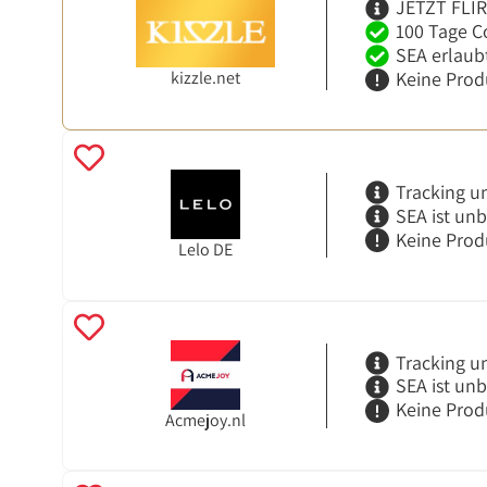
JETZT FLI
100 Tage C
SEA erlaub
kizzle.net
Keine Prod
Tracking u
SEA ist un
Keine Prod
Lelo DE
Tracking u
SEA ist un
Keine Prod
Acmejoy.nl