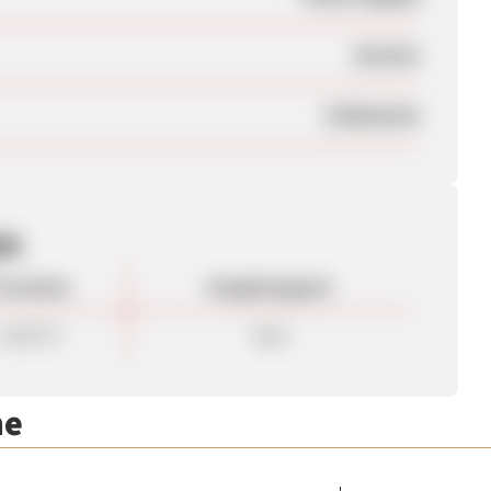
Session
Unbekannt
en
rovision
Vergütungsart
15,00 %
Sale
me