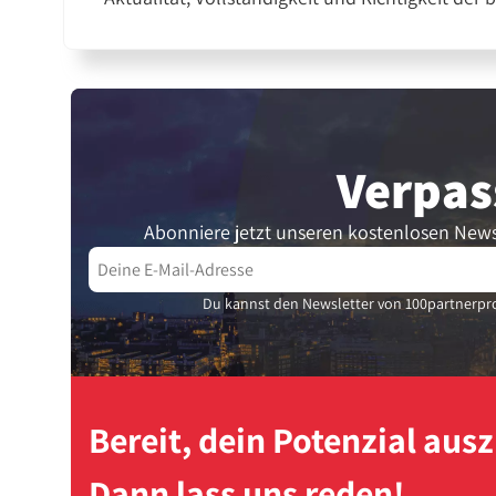
Verpas
Abonniere jetzt unseren kostenlosen News
Du kannst den Newsletter von 100partnerpro
Bereit, dein Potenzial au
Dann lass uns reden!