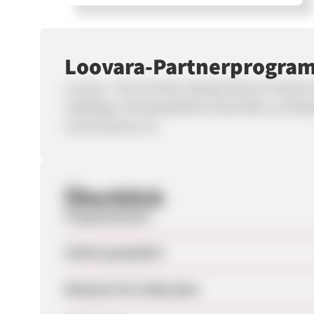
Loovara-Partnerprogra
Loovara - Wir sind DIE Lifestyle Brand im Berei
vielfältige mikroplastikfreie Gleitmittel und Ma
und Kondome an.
Überblick
Programmstart
Zuletzt geupdatet
Webseite für Endkunden