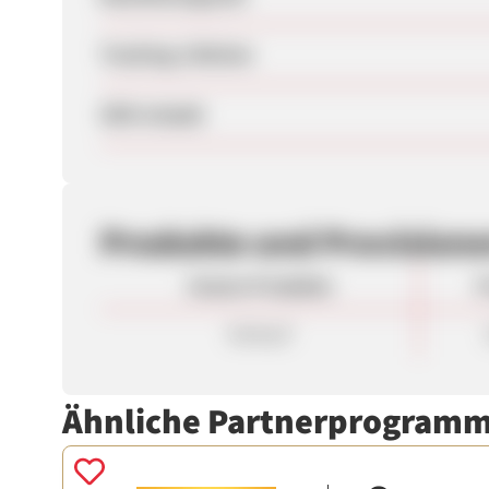
Tracking-Lifetime
SEM erlaubt
Produkte und Provision
Unsere Produkte
P
Verkauf
Ähnliche Partnerprogram