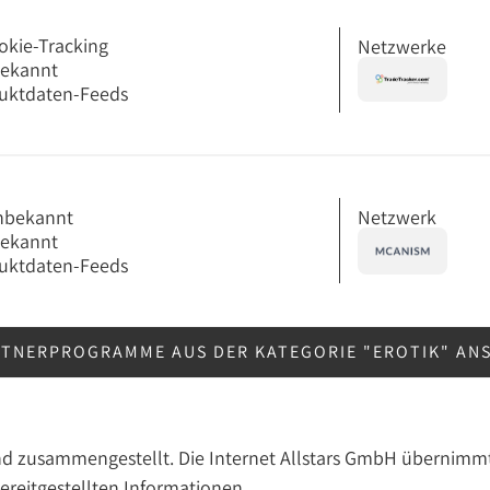
okie-Tracking
Netzwerke
bekannt
uktdaten-Feeds
Netzwerk
nbekannt
bekannt
uktdaten-Feeds
RTNERPROGRAMME AUS DER KATEGORIE "EROTIK" AN
nd zusammengestellt. Die Internet Allstars GmbH übernimmt
bereitgestellten Informationen.