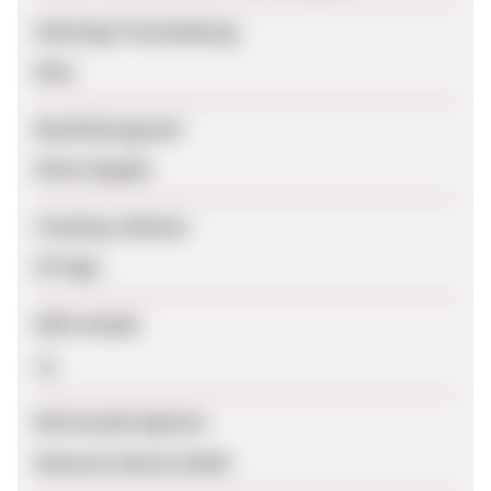
Sofortige Freischaltung
Nein
Bearbeitungszeit
Keine Angabe
Tracking-Lifetime
30 Tage
SEM erlaubt
Ja
Betreuende Agentur
Network Genius GmbH