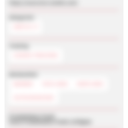
https://www.love-amelie.com/
Kategorien
EROTIK
Tracking
COOKIE-TRACKING
Werbemittel
BANNER
TEXTLINKS
DEEPLINKS
GUTSCHEINCODE
Produktdaten-Feeds
Keine Produktdaten-Feeds verfügbar