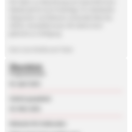
Wir haben zur Bewerbung auch dauerhaft einen
Rabattcode für Euch hinterlegt. Für individuelle
Absprachen und Aktionen verwendet bitte das
ADCELL-Kontaktformular. Wir stehen Euch
jederzeit zur Verfügung.
Euer Love-Amelie.com Team
Überblick
Programmstart
05. April 2019
Zuletzt geupdatet
30. März 2023
Webseite für Endkunden