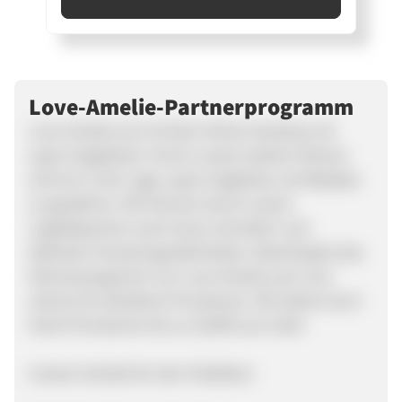
Love-Amelie-Partnerprogramm
Love-Amelie.com ist Dein Online Sexshop mit
super Angeboten. Durch unsere starken Partner
sind wir in der Lage, super Angebote und Rabatte
zu gewähren. Wir können durch unsere
Logistikpartner auch einen schnellen und
diskreten Versand gewährleisten. Bewirb jetzt das
Partnerprogramm von Love-Amelie.com und
sichere dir attraktive Provisionen. Wir bieten Euch
hohe Provisionen bis zu 10,00% pro Sale!
Unsere Vorteile für den Publisher: