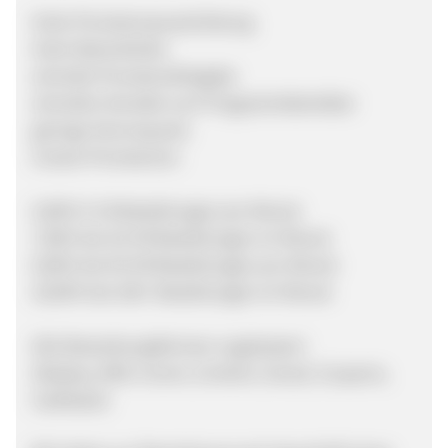
hohe Provisionsausschüttung
hohe Warenkörbe
schnelle Provisionsfreigabe
schneller Kontakt zum Programmbetreiber
geringe Stornoquote
Unsere Provisionen:
5,00% 0-19 Bestellungen pro Monat
7,00% bei 20-49 Bestellungen im Monat
9,00% bei 50-99 Bestellungen pro Monat
10,00% bei 100+ Bestellungen im Monat
Alle Bewerbungsformen zugelassen!
(Display, SEM, Incent, Content, Social, Coupons,
Cashback)