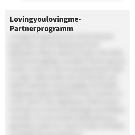
Lovingyoulovingme-
Partnerprogramm
Lovingyoulovingme.de ist ein Online-Shop für
junge Paare, die Ihre Beziehung mit toll
gestalteten Artikeln aufwerten wollen. Alle Artikel
sind darauf ausgelegt, von beiden Partnern genutzt
werden zu können oder für das gemeinsame Wohl
zu sorgen. Dabei werden alle zwei Monate neue
Artikel entwickelt und hinzugefügt. Die Perfekte
Zielgruppe liegt bei Mädchen/Frauen zwischen 14
und 25 Jahren. Alle angebotenen Artikel werden
innerhalb von ein bis zwei Werktagen per Briefpost
versendet. Um eine schnelle Kaufabwicklung zu
garantieren, bieten wir unseren Kunden mit PayPal
und PayPal Plus eine Vielzahl an