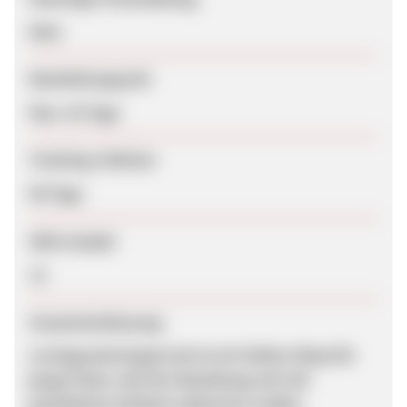
Nein
Bearbeitungszeit
Max. 42 Tage
Tracking-Lifetime
90 Tage
SEM erlaubt
Ja
Zusammenfassung
Lovingyoulovingme.de ist ein Online-Shop für
junge Paare, die Ihre Beziehung mit toll
gestalteten Artikeln aufwerten wollen.