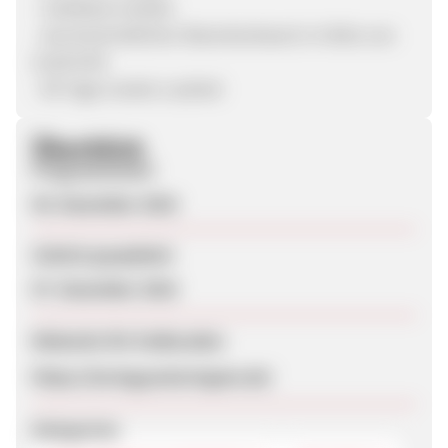
- Cashback erlaubt
- durchschnittlicher Warenkorbwert in Höhe von
15,00 EUR
- 90 Tage Cookie-Laufzeit
Überblick
Programmstart
04. Dezember 2018
Zuletzt geupdatet
07. Dezember 2018
Webseite für Endkunden
https://lovingyoulovingme.de/
Kategorien