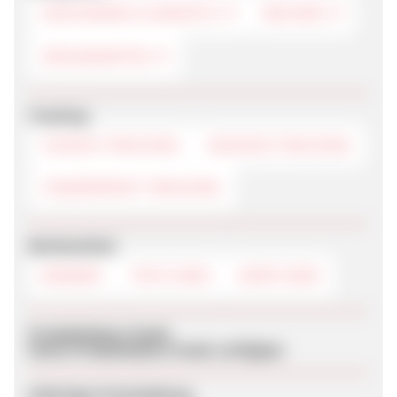
GESCHENKE & GADGETS
BÜCHER
GRUSSKARTEN
Tracking
COOKIE-TRACKING
SESSION-TRACKING
FINGERPRINT-TRACKING
Werbemittel
BANNER
TEXTLINKS
DEEPLINKS
Produktdaten-Feeds
Keine Produktdaten-Feeds verfügbar
Sofortige Freischaltung