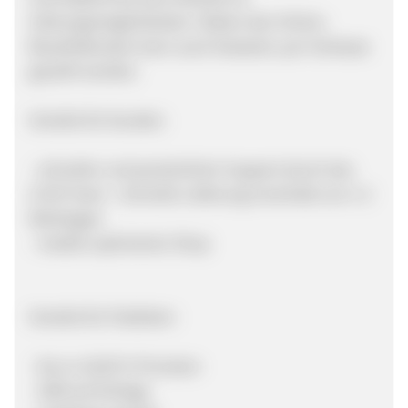
Zahlungsmöglichkeiten. Neben den Online-
Bezahldiensten kann auch klassisch, per Vorkasse
gezahlt werden.
Vorteile für Kunden:
- schneller und persönlicher Support durch das
LYLM-Team - Schnelle Lieferung innerhalb von 1-2
Werktagen
- mobile-optimierter Shop
Vorteile für Publisher:
- bis zu 10,00 % Provision
- SEM auf Anfrage