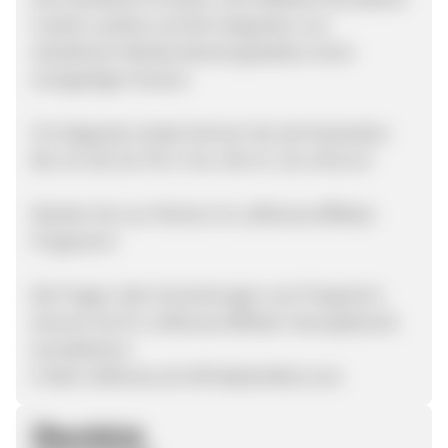
Cookie Laufzeit und die Integration von
attraktivem Werbematerial gestalten einen
einzigartigen Nutzen.
Für folgende Länder können Sie sich bewerben:
BE, CH, DE, ES, FR, IT, NL, NO, PL, SE, UK & US
Werden Sie nun Partner im Lufthansa Affiliate-
Programm!
Bei Fragen oder Anmerkungen zum Programm
können Sie Ihr Lufthansa Affiliate Team jederzeit
kontaktieren:
E-Mail: lufthansa-all-aff-de@artefact.com
Überblick