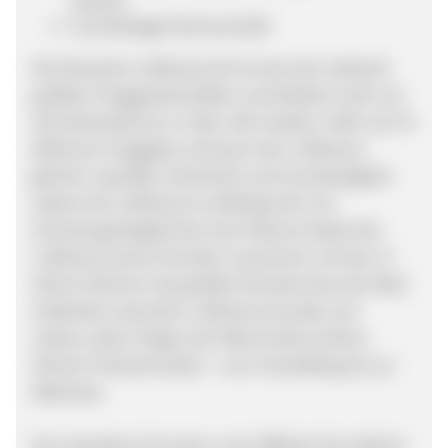
Routen
Zuverlässige Partnerschaft
Die Deutsche Lufthansa AG ist eine der weltweit
größten Fluggesellschaften und bedient mehr als
410 Destinationen in über 100 Ländern. Mehr als 70
Millionen Fluggäste vertrauen der Lufthansa
jährlich. Qualität, Sicherheit und Zuverlässigkeit
stehen bei Lufthansa im Mittelpunkt. Als
Gründungsmitglied der Star Alliance bietet die
Lufthansa seinen Kunden zusammen mit den 27
Airline-Partnern das größte Streckennetz der Welt.
Außerdem sammeln Lufthansa-Kunden auf
nahezu allen Flügen der Miles & More Airline-
Partner Prämienmeilen - vom Inlandsflug bis zur
Weltreise.
Eine attraktive Provision, eine Affiliate-freundliche