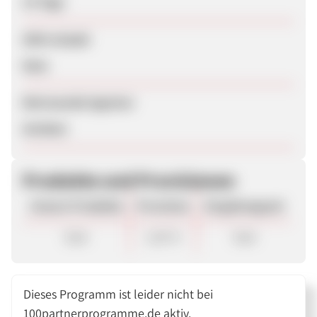
14 Tage
SEM erlaubt
Nein
Betreuende Agentur
Artefact
Produkte und Provisionen
Unsere Produkte
Provision
Vergütungsart
Sale
1,50 %
Sale
Dieses Programm ist leider nicht bei
100partnerprogramme.de aktiv.