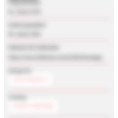
Programmstart
01. Januar 1970
Zuletzt geupdatet
09. Januar 2024
Webseite für Endkunden
https://www.lufthansa.com/ch/de/Homepage
Kategorien
FLUG & BAHN
Tracking
COOKIE-TRACKING