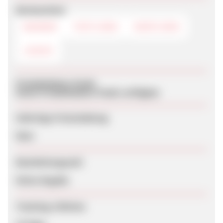
Werbemittel
BANNER
TEXTLINKS
DEEPLINKS
LOGOS
Produktdaten-Feeds
Keine Produktdaten-Feeds verfügbar
Sofortige Freischaltung
Nein
Bearbeitungszeit
Keine Angabe
Tracking-Lifetime