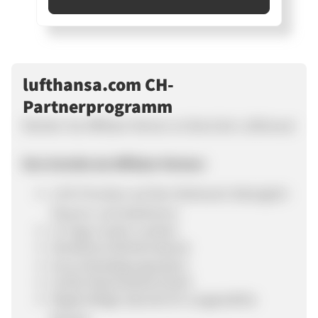
lufthansa.com CH-
Partnerprogramm
Werden Sie Affiliate-Partner an Bord der Lufthansa!
Ihre Vorteile als Affiliate-Partner:
1,5% Provision auf den Nettowert (Abzüglich
Steuern und Gebühren)
14 Tage Cookie Laufzeit
Attraktives Werbematerial
Kurze Bestätigungszyklen
Große Markenbekanntheit
Regelmäßige Specials für ausgewählte