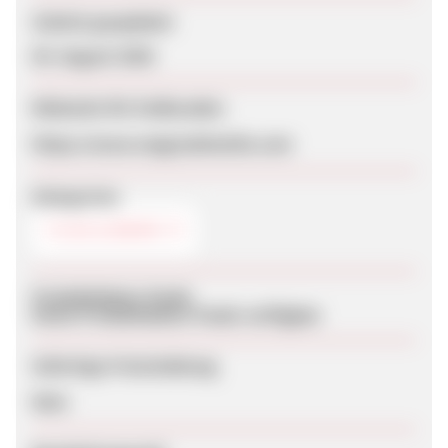
Zuletzt geupdatet
05. August 2026
Webseite für Endkunden
https://www.magicalshuttle.com
Kategorien
FLUG & BAHN
Produktdaten-Feeds
Keine Produktdaten-Feeds verfügbar
Sofortige Freischaltung
Nein