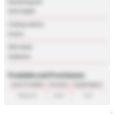
Bearbeitungszeit
Keine Angabe
Tracking-Lifetime
Session
SEM erlaubt
Unbekannt
Produkte und Provisionen
Unsere Produkte
Provision
Vergütungsart
Allgemein
3,00 €
Sale