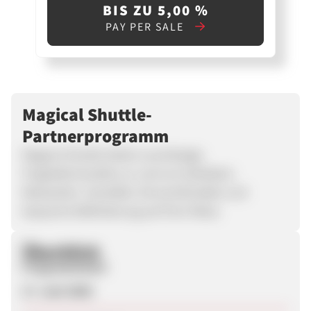
BIS ZU 5,00 %
PAY PER SALE
Magical Shuttle-
Partnerprogramm
Magical Shuttle bietet zuverlässige
Flughafentransfers zu und von beliebten
Reisezielen. Genießen Sie komfortable und
bequeme Beförderung auf Ihrer Reise.
Überblick
Programmstart
17. Juni 2026