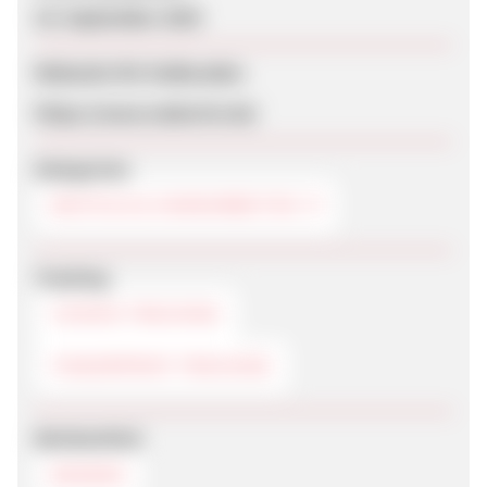
18. September 2024
Webseite für Endkunden
https://www.makerist.de/
Kategorien
BASTELN & HANDARBEITEN
Tracking
COOKIE-TRACKING
FINGERPRINT-TRACKING
Werbemittel
BANNER