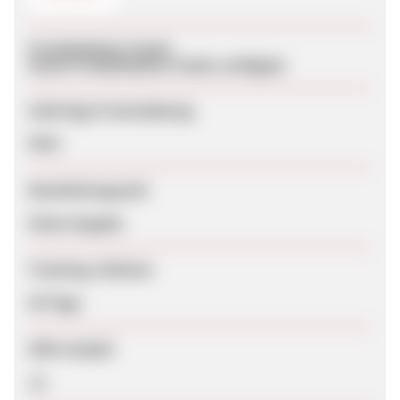
Produktdaten-Feeds
Keine Produktdaten-Feeds verfügbar
Sofortige Freischaltung
Nein
Bearbeitungszeit
Keine Angabe
Tracking-Lifetime
50 Tage
SEM erlaubt
Ja