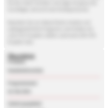
bei den ersten Schritten und zeigen dir genau die
Grundlagen, die du für den Einstieg brauchst.
Bewerben Sie nun dieses frische, kreative und
außergewöhnliche Programm und erhalten Sie
1,50 € CPL für jeden validen Lead sowie 18% CPO
für jeden Sale.
Überblick
Produkte
Handarbeitsschule
Programmstart
20. Mai 2014
Zuletzt geupdatet