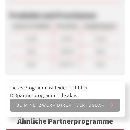
Produkte und Provisionen
Unsere Produkte
Provision
Vergütungsart
Lead
2,00 €
Lead
Sale
10,00 €
Sale
Sale
10,00 %
Sale
Dieses Programm ist leider nicht bei
100partnerprogramme.de aktiv.
BEIM NETZWERK DIREKT VERFÜGBAR
Ähnliche Partnerprogramme