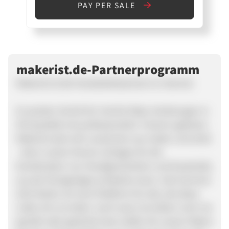
PAY PER SALE
makerist.de-Partnerprogramm
Makerist ist die Handarbeitsschule im Internet.
Es werden Schritt-für-Schritt Video-Anleitungen in
HD-Qualität mit professionellen Trainern geboten.
Makerist setzt sich zusammen aus maker und artist
- denn unsere Herzen schlagen für die
Kombination von Handgemachtem und Kreativität,
aus der Einzigartiges entstehen kann. Seit Sommer
2013 bieten wir eine Plattform für alle, die diese
Liebe mit uns teilen. Auch wenn du bisher noch nie
genäht oder gestrickt hast, helfen dir unsere Videos