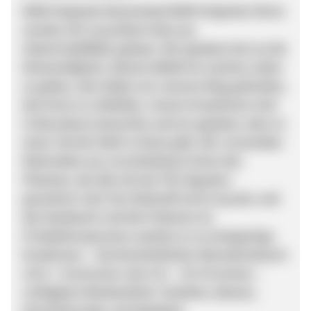
MAM Originals Deutschand MAM Originals Uhren
werden mit recyceltem Holz aus
Industrieabfällen gebaut. Wir glauben fest an die
Notwendigkeit, diesem Abfall ein zweites Leben
zu geben, also haben wir unseren Weg gefunden,
den Kreis zu schließen. Unsere Kreationen sind
in Barcelona entworfen und wir glauben, dass es
einen Teil der Welt in ihnen gibt. Wir verwenden
Materialien aus verschiedenen Orten des
Planeten, die alle mit der FSC-Signatur
garantiert sind. Der Rohstoff wird recycelt, und
das Handwerk und die Präzision im
Produktionsprozess machen es zu einzigartige
Kreationen. - Durchschnittlicher Warenkorbwert:
110 € - Conversion rate 1%+ - 5% Provision. -
verfügbare Werbemittel: Textlinks, Banner,
Gutscheincodes und datafeed.