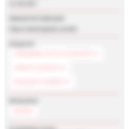
15. Mai 2017
Webseite für Endkunden
https://mamoriginals.com/de/
Kategorien
SONNENBRILLEN & ACCESSOIRES
UHREN & SCHMUCK
DESIGNER & MARKEN
Werbemittel
BANNER