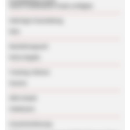
Produktdaten-Feeds
Keine Produktdaten-Feeds verfügbar
Sofortige Freischaltung
Nein
Bearbeitungszeit
Keine Angabe
Tracking-Lifetime
Session
SEM erlaubt
Unbekannt
Zusammenfassung