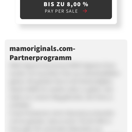
BIS ZU 8,00 %
PAY PER SALE
mamoriginals.com-
Partnerprogramm
MAM Originals Deutschand MAM Originals Uhren
werden mit recyceltem Holz aus Industrieabfällen
gebaut. Wir glauben fest an die Notwendigkeit,
diesem Abfall ein zweites Leben zu geben, also
haben wir unseren Weg gefunden, den Kreis zu
schließen.
Unsere Kreationen sind in Barcelona entworfen
und wir glauben, dass es einen Teil der Welt in
ihnen gibt. Wir verwenden Materialien aus