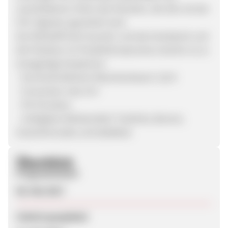
verschiedenen Orten des Planeten, die alle mit der
FSC-Signatur garantiert sind.
Der Rohstoff wird recycelt, und das Handwerk und
die Präzision im Produktionsprozess machen es zu
einzigartige Kreationen.
- Durchschnittlicher Warenkorbwert: 110 €
- Conversion rate 1%+
- 5% Provision.
- verfügbare Werbemittel: Textlinks, Banner,
Gutscheincodes und datafeed.
Überblick
Programmstart
08. Mai 2017
Zuletzt geupdatet