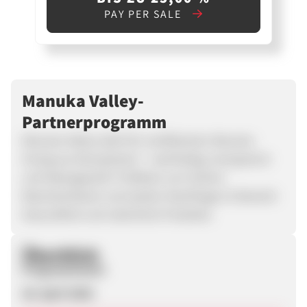
PAY PER SALE
Manuka Valley-
Partnerprogramm
Manuka Valley steht für zertifizierten Manuka
Honig aus Neuseeland – nachhaltig, transparent
und laborgeprüft. Profitiere von hohem
Warenkorbwert und starker Nachfrage im Bereich
Gesundheit und natürliche Produkte.
Überblick
Programmstart
28. April 2026