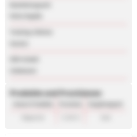
Bearbeitungszeit
Keine Angabe
Tracking-Lifetime
Session
SEM erlaubt
Unbekannt
Produkte und Provisionen
Unsere Produkte
Provision
Vergütungsart
Allgemein
17,50 %
Sale