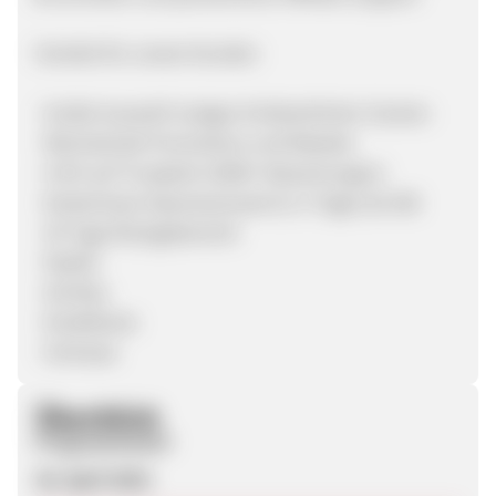
Vorteile für unsere Kunden
· Große Auswahl lustiger & farbenfroher Socken
· Wechselnde Promotions und Rabatte
· 4.9/5 auf Trustpilot (2000+ Bewertungen)
· Kostenloser Expressversand (2-3 Tage) ab 20€
· 30 Tage Rückgaberecht
· PayPal
· GiroPay
· Kreditkarte
· Vorkasse
Überblick
Programmstart
26. April 2022