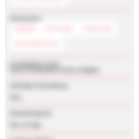
Werbemittel
BANNER
TEXTLINKS
DEEPLINKS
GUTSCHEINCODE
Produktdaten-Feeds
Keine Produktdaten-Feeds verfügbar
Sofortige Freischaltung
Nein
Bearbeitungszeit
Max. 30 Tage