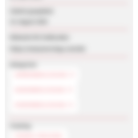
Zuletzt geupdatet
15. August 2025
Webseite für Endkunden
https://manymornings.com/de/
Kategorien
HERRENBEKLEIDUNG
DAMENBEKLEIDUNG
KINDERBEKLEIDUNG
Tracking
COOKIE-TRACKING