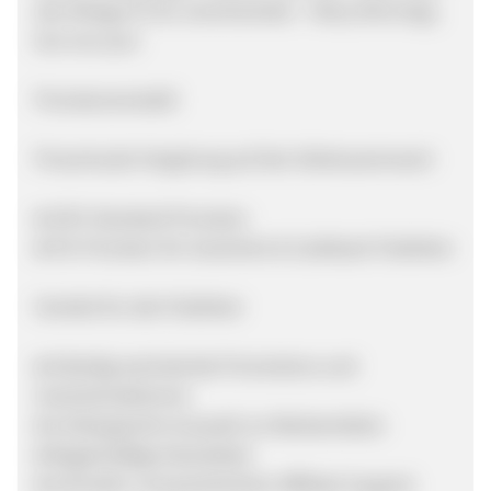
des Alltags im Nu verschwinden - Many Mornings,
but one you!
Provisionsmodell
Prozentuale Vergütung auf den Nettowarenwert
● 10% Standard Provision
● 5% Provision für Gutschein & Cashback Publisher
Vorteile für alle Publisher
● Ständig wechselnde Promotions und
Gutscheinaktionen
● Umfangreiche Auswahl an Werbemitteln
● Regelmäßige Newsletter
● Schneller und persönlicher Affiliate Support