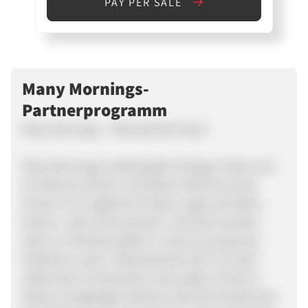
PAY PER SALE
Many Mornings-
Partnerprogramm
Many Mornings – Mismatched Socks
Many Mornings verleiht jedem Morgen Farbe und
ein kleines Lächeln. Die Marke steht für bunte
Socken mit ungleichen Paaren, egal ob Kinder-,
Damen- oder Herrensocken. Seit 2014 werden
diese in Familientradition in der EU produziert.
Entdecke unsere “Mismatched Socks” für dich
selbst oder als Geschenk, denn jeder Schritt in
diesen einzigartigen Motiven lässt die Hindernisse