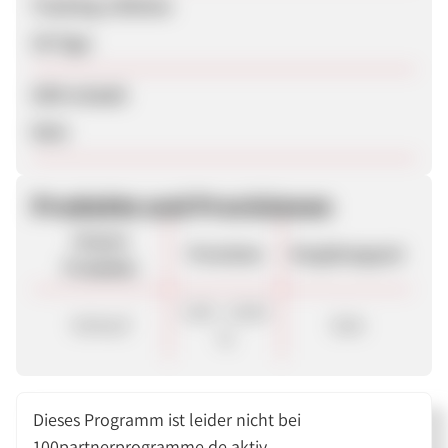
Tracking-Lifetime
30 Tage
SEM erlaubt
Nein
Produkte und Provisionen
Unsere
Provision
Vergütungsart
Produkte
5,00 - 10,00
Verkauf
Sale
%
Dieses Programm ist leider nicht bei
100partnerprogramme.de aktiv.