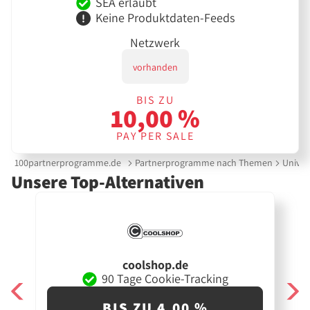
SEA erlaubt
Keine Produktdaten-Feeds
Netzwerk
vorhanden
BIS ZU
10,00 %
PAY PER SALE
100partnerprogramme.de
Partnerprogramme nach Themen
Univer
Unsere Top-Alternativen
coolshop.de
90 Tage Cookie-Tracking
BIS ZU 4,00 %