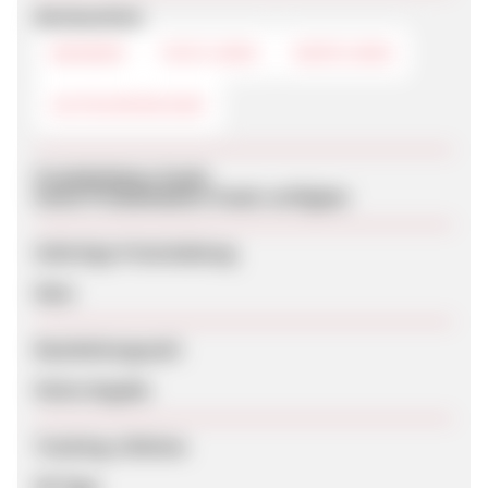
Werbemittel
BANNER
TEXTLINKS
DEEPLINKS
GUTSCHEINCODE
Produktdaten-Feeds
Keine Produktdaten-Feeds verfügbar
Sofortige Freischaltung
Nein
Bearbeitungszeit
Keine Angabe
Tracking-Lifetime
90 Tage