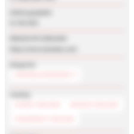
Zuletzt geupdatet
22. Mai 2019
Webseite für Endkunden
https://www.mawadoo.com/
Kategorien
UNIVERSALVERSENDER
Tracking
COOKIE-TRACKING
SESSION-TRACKING
FINGERPRINT-TRACKING