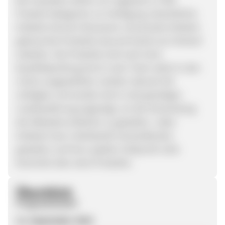
Produkt-Kategorien zur Verfügung. Gewerbliche
Anbieter können Neuwaren und private Anbieter
gebrauchte Produkte (second hand) zum Verkauf
anbieten. Die Produkte sind nach einer
Qualitätsprüfung durch unser Team sofort in den
vorher ausgewählten Ländern (derzeit 30)
verfügbar und werden dort in der jeweiligen
Landeswährung angezeigt, um die Verwendung
der Webseite einfacher zu gestalten. Jeder
Anbieter kann individuelle Versandkosten
gestalten und hat zu jedem Zeitpunkt volle
Kontrolle über seine Produkte.
Überblick
Programmstart
12. September 2016