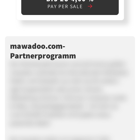
PAY PER SALE
mawadoo.com-
Partnerprogramm
Der Onlinehandel boomt und wird immer größer!
mawadoo verbindet als internationaler Marktplatz
Käufer und Verkäufer aus mehr als 30 Ländern -
egal ob gewerblich oder privat. Schuhe,
Bekleidung, Drohnen, Schmuck, Computer, Audio
& Video, Haushaltsgegenstände - mit mehr als
rund 150.000 Produkten ist für jeden etwas
passendes dabei!
Bei mawadoo stellen wir insgesamt 17.000