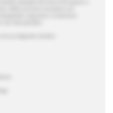
ntwickelt, dass jeder die Chance hat, bequem in
ieren. Wähle aus einem innovativen und
Rudergeräten, Ergometern, Crosstrainern,
n. Das Leben genießen.
en Sie von folgenden Vorteilen:
tionen
rage