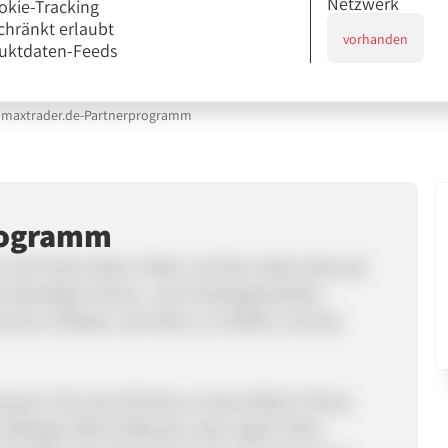
Netzwerk
okie-Tracking
chränkt erlaubt
vorhanden
uktdaten-Feeds
maxtrader.de-Partnerprogramm
rogramm
in der freien Natur haben und das Leben bewusst
hochwertiger Fitness- und Campingprodukte
und zu bleiben, die Natur zu erleben und das
men Ziel, das Höchste an Gesundheit, Fitness
Anfänger, Reha-Patienten oder sogar Profis,