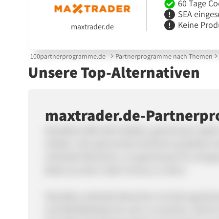
60 Tage Co
SEA einges
Keine Prod
maxtrader.de
100partnerprogramme.de
Partnerprogramme nach Themen
Unsere Top-Alternativen
maxtrader.de-Partnerp
skandika heißt aktiv bleiben, gemeinsam Spaß 
erleben. Das spannende Sortiment qualitativ 
verbindet Menschen, um gemeinsam fit und ges
Beste aus dem Leben heraus zu holen.
Skandika verbindet Menschen mit dem gemeinsa
und Wohlbefinden für sich zu erreichen. Ob für 