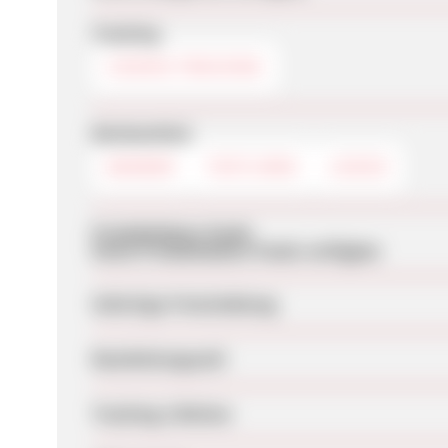
Tracking
COOKIE-TRACKING
Werbemittel
BANNER
TEXTLINKS
LOGOS
Produktdaten-Feeds
Keine Produktdaten-Feeds verfügbar
Sofortige Freischaltung
Bearbeitungszeit
Tracking-Lifetime