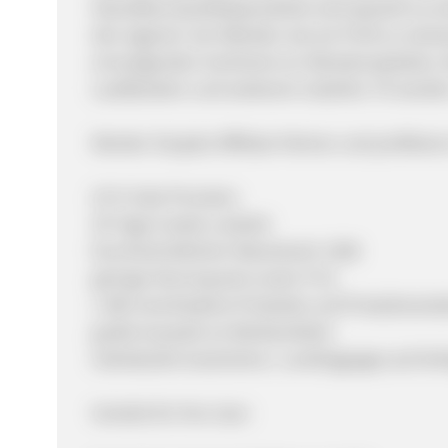
Skandikas Qualitätsprodukte sind speziell so e
den eigenen vier Wänden wie ein Profi zu train
ermutigenden Sortiment an Vibrationsplatten, 
Laufbändern und weiterem Zubehör. Fit werde
Werden Sie jetzt Affiliate-Partner und profitier
10 % Sale Provision
30 Tage Cookie Laufzeit
Durchschnittlicher Warenkorb: 150€
geringe Stornoquote (unter 9 %)
c 400 verschiedene Produkte und Produktvaria
große Auswahl an Werbemitteln
individuelle Gutscheine / Landingpages auf Anf
Vorteile für Ihre User: