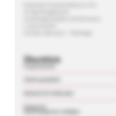
Kostenloser Versand & Retoure in EU!
30 Tage Rückgaberecht
Hochwertige Qualität und Performance
2 Jahre Garantie
Schnelle Lieferung (1 – 3 Werktage)
Überblick
Programmstart
Zuletzt geupdatet
Webseite für Endkunden
Kategorien
Keine Kategorien verfügbar