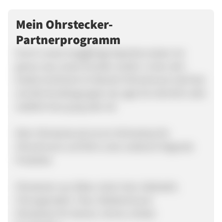
Mein Ohrstecker-
Partnerprogramm
Durch unsere langjährige Expertise wissen wir
genau was unsere Kunden wollen. Unser sehr
breites Sortiment im Bereich Ohrschmuck zielt fast
auf alle Kundengruppen ab, egal ob männlich oder
weiblich bzw. jung oder alt.
Mein-Ohrstecker.de ist ein Onlineshop für
Ohrschmuck und führt unter anderem folgende
Produkte:
Ohrstecker aus Silber, Gold, Holz, Edelstahl,
Chirurgenstahl, Titan, Modeschmuck
Ohrstecker für Damen, Herren, Kinder