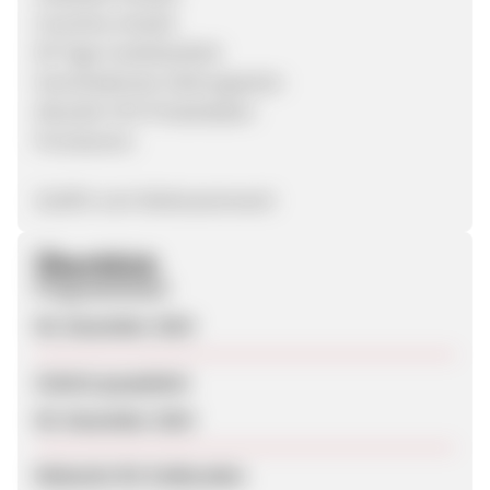
Incentive erlaubt
90 Tage Cookielaufzeit
Verschiedenste Zahlungsarten
Aktuelle CSV-Produkdaten
Provisionen:
10,00% vom Nettowarenwert
Überblick
Programmstart
06. Dezember 2019
Zuletzt geupdatet
09. Dezember 2019
Webseite für Endkunden