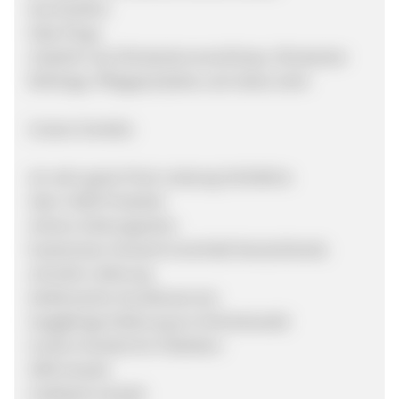
Durchzieher
Fake Plugs
Zubehör wie Ohrsteckerverschlüsse, Ohrstecker
Rohlinge, Pflegeprodukte und vieles mehr
Unsere Vorteile:
ein sehr gutes Preis-Leistung-Verhältnis
über 4.000 Produkte
sichere Zahlungsarten
kostenloser Versand innerhalb Deutschlands
schnelle Lieferung
telefonischer Kundenservice
langjährige Erfahrung im Onlinehandel
Unsere Vorteile für Publisher:
SEM erlaubt
Cashback erlaubt