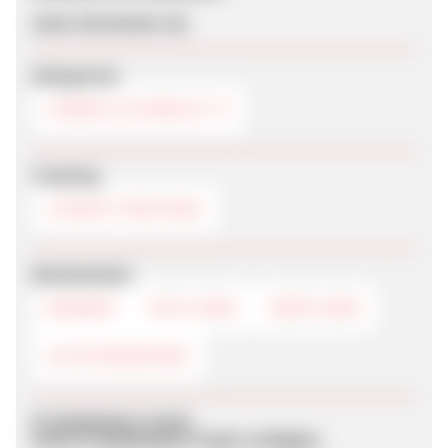
mein-ohrstecker-de
Kategorien
UHREN & SCHMUCK
Tracking
COOKIE-TRACKING
Werbemittel
BANNER
TEXTLINKS
DEEPLINKS
GUTSCHEINCODE
Produktdaten-Feeds
Keine Produktdaten-Feeds verfügbar