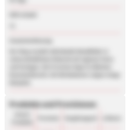
SEM erlaubt
Ja
Zusammenfassung
Der Shop erstellt individuelle Wandbilder in
unterschiedlichem Material mit eigenen Fotos
und Vorlagen. Die Provision liegt im üblichen
Branchenbereich. Die Werbebanner zeigen einige
Beispiele.
Produkte und Provisionen
Unsere
Provision
Vergütungsart
ø Warenkor
Produkte