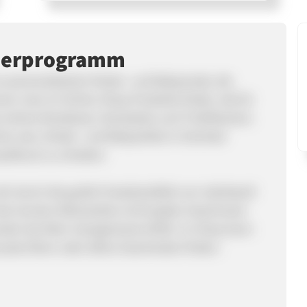
nerprogramm
 personalisierter Kinder- und Babymode, die
nn man im Online-Shop Produkte finden, die für
 schöne Brotdosen, Rucksäcke und Trinkflaschen.
r sein, Kinder- und Babyartikel in höchster
ufdruck zu erhalten.
h durch die große Produktvielfalt von individuell
den bunten Motivwelten ist für jeden Geschmack
rden bei Mein Zwergenland erfüllt. Im Shop kann
sste Eltern oder ältere Geschwister finden.