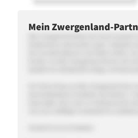
Mein Zwergenland-Part
Mein Zwergenland bietet eine bunte Auswahl an
Kinderträume wahrwerden lassen. Außerdem ka
den Grundschulbesuch nicht fehlen dürfen, wie
Kunden von Mein Zwergenland können sich siche
Qualität mit individuellem Design und Namensa
Der Online Shop von Mein Zwergenland kann sic
personalisierbaren Produkten durchsetzen. In 
etwas dabei. Doch nicht nur Kinderwünsche we
man auch vielfältige Trendartikel für modebewu
Vorteile für Sie als Publisher: