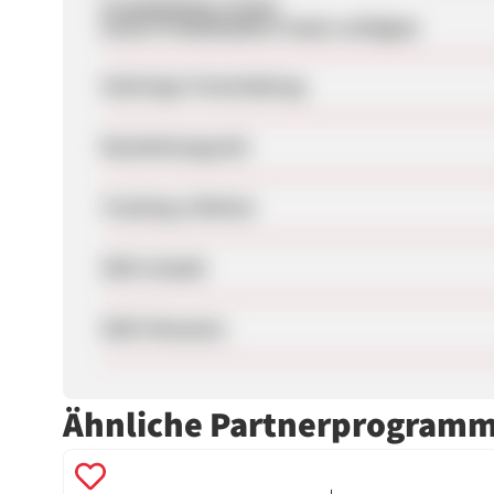
Produktdaten-Feeds
Keine Produktdaten-Feeds verfügbar
Sofortige Freischaltung
Bearbeitungszeit
Tracking-Lifetime
SEM erlaubt
SEM-Hinweise
Ähnliche Partnerprogram