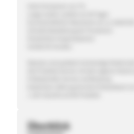
Hohe Provisionen von 7%
Lange Cookie-Laufzeit von 90 Tagen
Durchschnittlicher Warenkorb von ca. 40,00 EU
Schnelle Bearbeitung der Provisionen
Persönlicher Ansprechpartner
Vorteile für Kunden:
Robuste und qualitativ hochwertige Kindermo
Alle Produkte können mit dem eigenen Namen 
Professioneller Service und Beratung
Kostenlose Lieferung ab einem Einkaufswert v
1 Jahr Garantie auf die Produkte
Überblick
Programmstart