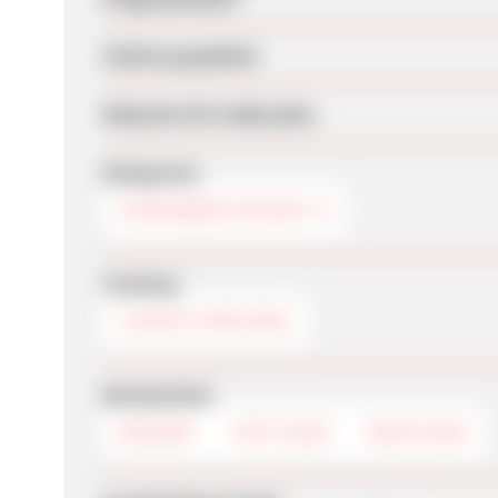
Zuletzt geupdatet
Webseite für Endkunden
Kategorien
KINDERBEKLEIDUNG
Tracking
COOKIE-TRACKING
Werbemittel
BANNER
TEXTLINKS
DEEPLINKS