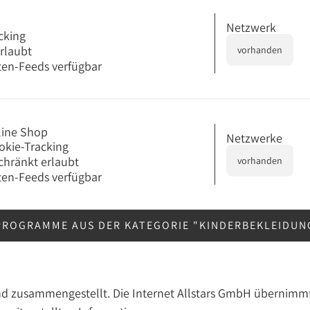
Netzwerk
cking
erlaubt
vorhanden
en-Feeds verfügbar
nline Shop
Netzwerke
okie-Tracking
chränkt erlaubt
vorhanden
en-Feeds verfügbar
PROGRAMME AUS DER KATEGORIE "KINDERBEKLEIDU
nd zusammengestellt. Die Internet Allstars GmbH übernimmt