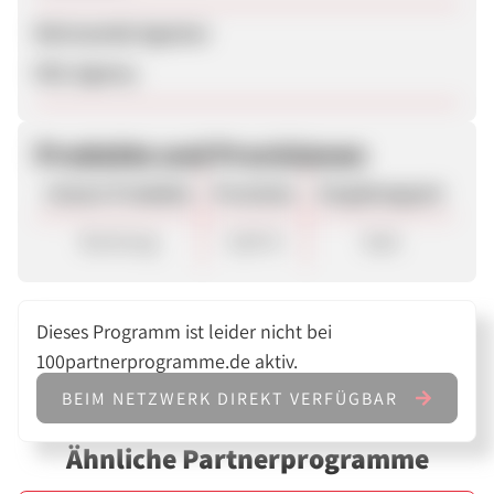
Betreuende Agentur
M2L Agency
Produkte und Provisionen
Unsere Produkte
Provision
Vergütungsart
Buchung
5,00 %
Sale
Dieses Programm ist leider nicht bei
100partnerprogramme.de aktiv.
BEIM NETZWERK DIREKT VERFÜGBAR
Ähnliche Partnerprogramme