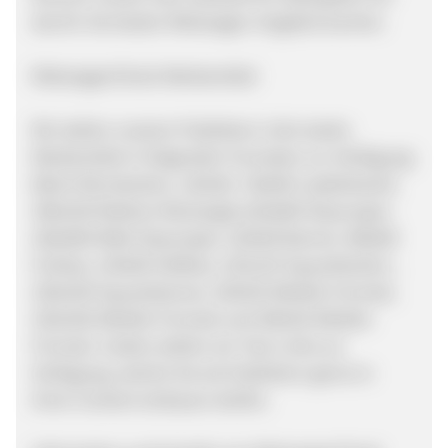
das für Sie besten Mietwagen-Angebot buchen.
MietwagenCheck Werbemittel
Wir stellen unseren Publishern click-starke
Werbemittel in folgenden Formaten zur Verfügung:
88x31 Microbutton, 120x40, 728x90 Leaderboard,
300x250 Medium Rectangle,120x600 Skyscraper,
160x600 Wide Skyscraper, 120x60 Banner, 468x60
Fullsize, 234x60 Halfsize, 125x125 Squarebutton ,
250x250 Squarebanner, 320x50 (Mobile-Format),
320x100 (Mobile-Format) und 300x50 (Mobile-
Format). Zudem stellen wir Text-Links zur
Verfügung, welche Sie als Publishern gerne in
Ihren Content einbauen dürfen.