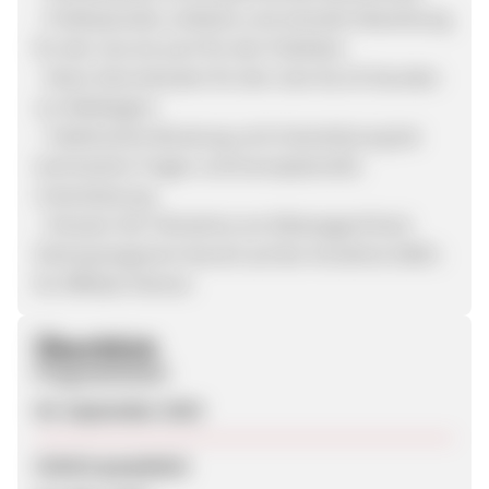
- Professionelle, einfache und schnelle Abwicklung
für den Use als auch für den Publisher
- Keine Stornokosten für den User bis 24 Stunden
vor Mietbeginn
- Telefonische Beratung und Unterstützung bei
technischen Fragen und konzeptionelle
Unterstützung
- Hinweis: Die Teilnahme am MietwagenCheck
Partnerprogramm beruht auf der Annahme AGB's
für Affiliate-Partner.
Überblick
Programmstart
04. September 2019
Zuletzt geupdatet