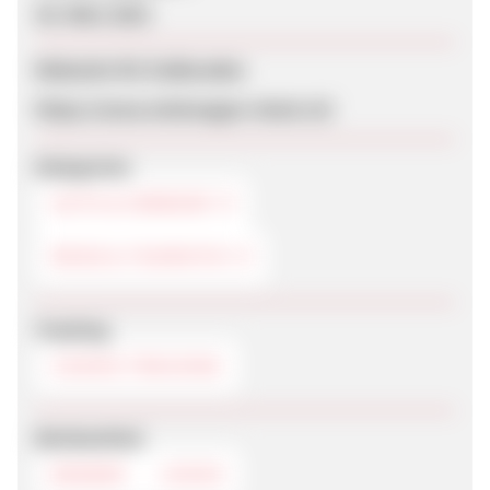
30. März 2023
Webseite für Endkunden
https://www.mietwagen-check.ch/
Kategorien
AUTO & VERKEHR
REISE & TOURISTIK
Tracking
COOKIE-TRACKING
Werbemittel
BANNER
LOGOS