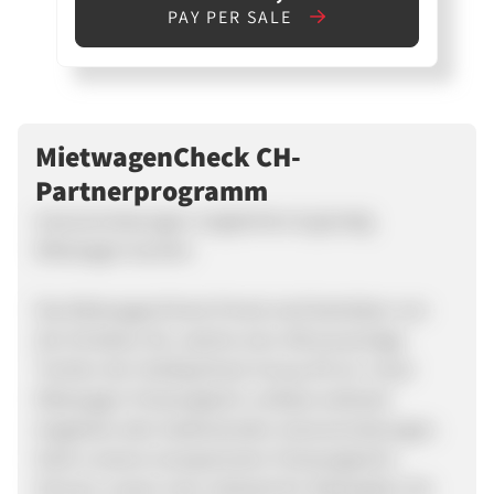
PAY PER SALE
MietwagenCheck CH-
Partnerprogramm
Autovermietungen vergleichen & günstig
Mietwagen buchen
Das MietwagenCheck-Portal wird betrieben von
der Driveboo AG, welche eine 100 prozentige
Tochter der HolidayCheck Group AG ist. Unser
Mietwagen Preisvergleich umfasst weltweit
Angebote aller bedeutenden Autovermietungen.
Dank unseres transparenten Preisvergleichs
können unsere User weltweit für (fast) jeden Ort