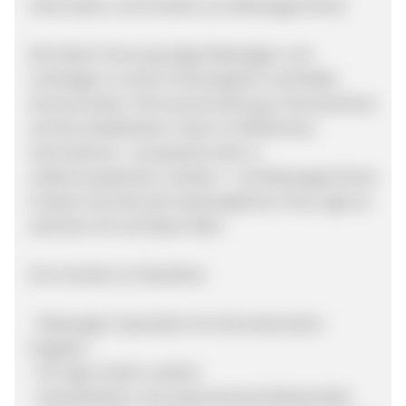
Information und Vorteile von MietwagenCheck
Wir bieten Ihnen günstige Mietwägen und
Leihwägen in einem Preisvergleich namhafter
Autovermieter. Ob Autovermietung in Deutschland,
auf den beliebtesten Inseln im Mittelmeer,
international - europaweit oder in
außereuropäischen Ländern - mit MietwagenCheck
erzielen Sie stets den bestmöglichen Preis, egal an
welchem Ort auf dieser Welt.
Ihre Vorteile im Überblick:
- Mietwagen-Spezialist mit internationalem
Angebot
- 60 Tage Cookie Laufzeit
- Verkaufstarke und ansprechende Werbemittel