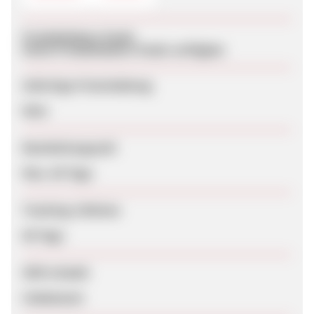
Produktdaten-Feeds
Keine Produktdaten-Feeds verfügbar
Sofortige Freischaltung
Nein
Bearbeitungszeit
Max. 60 Tage
Tracking-Lifetime
60 Tage
SEM erlaubt
Unbekannt