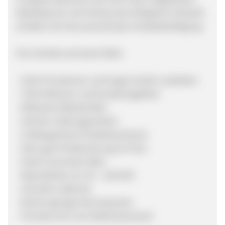
Werbebanner auf mimisue.de erfolgreich einkauft,
erhalten Sie eine prozentuale Umsatzbeteiligung.
Ihre Vorteile auf einem Blick
- Hohe Provisionen und lange Cookie Laufzeiten
- Tolle Aktionen und Sonderangebote
- Wirksame Werbemittel
- Sicherer Zahlungsverkehr
- Umfangreiches Produktsortiment
- Sehr gute Positionierung im Preis
- Hohe Conversion Rate
- Warenkörbe von 30 – 150 EUR
- Schnelle Lieferzeit
- Extrem geringe Stornoquoten
- Provision 8% vom Nettowarenwert