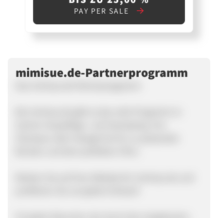
PAY PER SALE
mimisue.de-Partnerprogramm
Das mimisue.de Partnerprogramm
Bei mimisue.de gibt es das volle Programm in
Sachen Haarpflege- und Haarstyling. Von
Shampoo über Haargel bis hin zu passenden
Bürsten und dem perfekten Föhn.
Werben Sie auf Ihrer Website für mimisue.de und
profitieren Sie von jedem Einkauf!
Für jeden Besucher, der durch den eingebauten