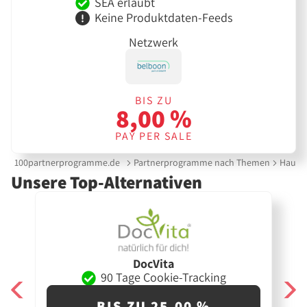
SEA erlaubt
Keine Produktdaten-Feeds
Netzwerk
BIS ZU
8,00 %
PAY PER SALE
100partnerprogramme.de
Partnerprogramme nach Themen
Haut &
Unsere Top-Alternativen
DocVita
90 Tage Cookie-Tracking
BIS ZU 25,00 %