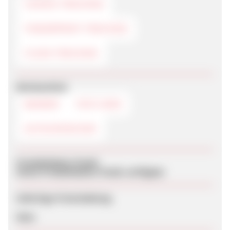
COOKIE-TRACKING
FINGERPRINT-TRACKING
FLASH-TRACKING
Werbemittel
BANNER
TEXTLINKS
GUTSCHEINCODE
Produktdaten-Feeds
Keine Produktdaten-Feeds verfügbar
Sofortige Freischaltung
Nein