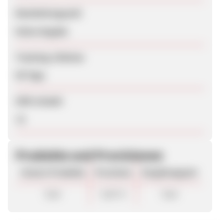
Bearbeitungszeit
Keine Angabe
Tracking-Lifetime
90 Tage
SEM erlaubt
Ja
Produkte und Provisionen
Unsere Produkte
Provision
Vergütungsart
Sale
8,00 %
Sale