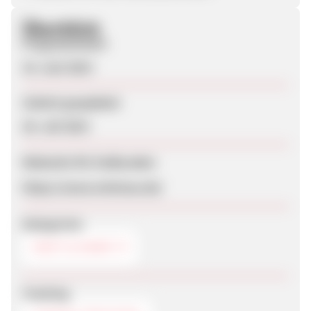
Überblick
Programmstart
19. Juni 2014
Zuletzt geupdatet
28. Juli 2014
Webseite für Endkunden
https://www.mimisue.de/
Kategorien
HAUT & HAAR
Tracking