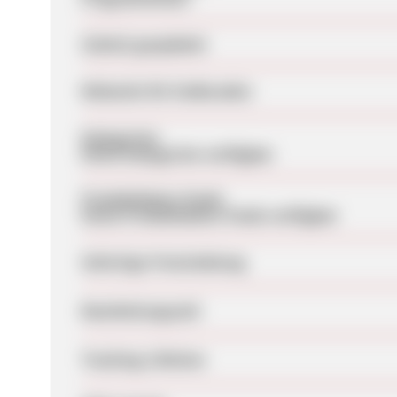
Zuletzt geupdatet
Webseite für Endkunden
Kategorien
Keine Kategorien verfügbar
Produktdaten-Feeds
Keine Produktdaten-Feeds verfügbar
Sofortige Freischaltung
Bearbeitungszeit
Tracking-Lifetime