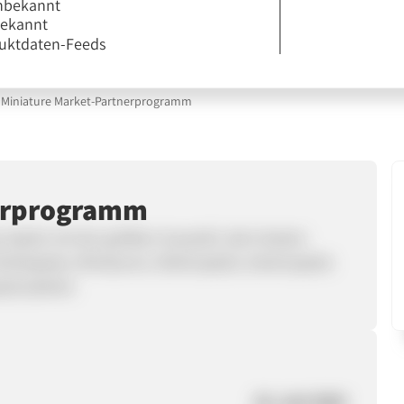
nbekannt
bekannt
uktdaten-Feeds
Miniature Market-Partnerprogramm
nerprogramm
p-Spiele mit der größten Auswahl, dem besten
rettspiele, Miniaturen, Rollenspiele, Kartenspiele
ielzubehör.
24. Juni 2024