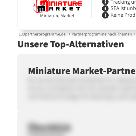
Tracking u
SEA ist un
Keine Prod
Miniature Market
100partnerprogramme.de
Partnerprogramme nach Themen
Unsere Top-Alternativen
Miniature Market-Part
Wir sind der führende Fachhändler für Tableto
Service und Spaß für alle. Wir verkaufen Spaß: B
(wie Pokemon & Magic the Gathering), sowie Sp
Überblick
Programmstart