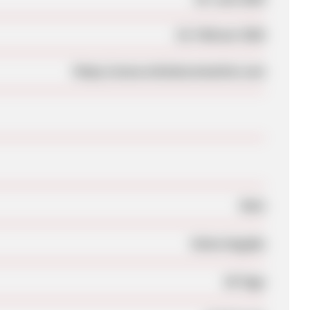
18. Februar 2026
https://www.miniaturemarket.com
Nein
Keine Angabe
30 Tage