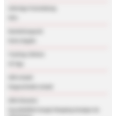
Sofortige Freischaltung
Nein
Bearbeitungszeit
Keine Angabe
Tracking-Lifetime
30 Tage
SEM erlaubt
Eingeschränkt erlaubt
SEM-Hinweise
Ausschließlich Google Shopping Anzeigen als