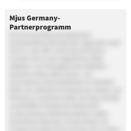
Mjus Germany-
Partnerprogramm
MJUS ist eine Marke des italienischen
Schuhherstellers Olip Italia SpA. Gegründet wurde
MJUS im Jahr 2007 und konnte sich binnen
kürzester Zeit zu einer angesehenen Marke
etablieren. Zum Kernsegment des offiziellen
deutschen Shops zählen Damen- und
Herrenschuhe unterschiedlichster Art. Ebenfalls
finden sich zahlreiche Accessoires wie Taschen und
Ähnliches im Sortiment wieder. Der Shop vertreibt
ausschließlich Produkte der Marke MJUS.
Zu den primären Distributionsländern zählen
Deutschland, Österreich und die Schweiz. Die
Produkte der Marke MJUS zeichnen sich vor allem