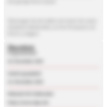
Eine geringe Storno-Quote
Überzeugen Sie sich selbst und nutzen Sie unsere
attraktiven Werbemittel, um Ihre Provisionen mit
MJUS zu steigern.
Überblick
Programmstart
20. November 2019
Zuletzt geupdatet
22. November 2019
Webseite für Endkunden
https://www.mjus.de/