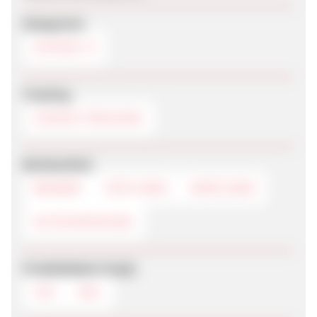
Kategorien
SCHUHE
Tracking
COOKIE-TRACKING
Werbemittel
BANNER
TEXTLINKS
DEEPLINKS
GUTSCHEINCODE
Produktdaten-Feeds
CSV
XML