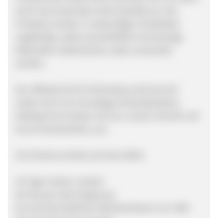
durch eine besonders hohe Qualität aus. Die
Produkte werden in aufwendiger Handarbeit
angefertigt, wobei ausschließlich hochwertige
Materialien (italienisches Leder) verwendet
werden.
Der offizielle MJUS Onlineshop zeichnet sich
weiter durch ein einmaliges Einkaufserlebnis,
bedingt durch besten Service, neuste Technik und
kurze Versandzeiten, aus.
Ihre Partnervorteile auf einen Blick:
30 Tage Cookie-Laufzeit
6% Pay per Sale Vergütung
Ein durchschnittlicher Warenkorbwert von 130€