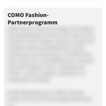
COMO Fashion-
Partnerprogramm
COMO Fashion bietet hochwertige und modische
Berufsbekleidung für die Branchen Gastronomie,
Hotellerie, Küche, Medizin, Business, Handel und
Handwerk sowie Vereinskleidung für Chöre,
Musikvereine und Sportvereine. Der B2B Online
Shop richtet sich an Geschäftskunden und bietet
über 500 Produkte in einem umfangreichen
Größen- und Farb-Angebot, auf Wunsch mit
individuellem Sticklogo.
Die Berufsbekleidung von COMO Corporate
Fashion zeichnet sich durch folgende Merkmale
aus: