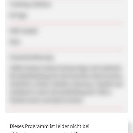
Tracking-Lifetime
90 Tage
SEM erlaubt
Nein
Zusammenfassung
COMO Fashion bietet hochwertige und modische
Berufsbekleidung für die Branchen Gastronomie,
Hotellerie, Küche, Medizin, Business, Handel und
Handwerk sowie Vereinskleidung für Chöre,
Musikvereine und Sportvereine.
Dieses Programm ist leider nicht bei