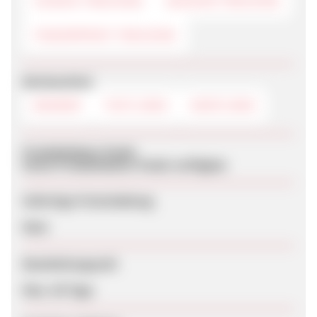
COOKIE-TRACKING
SESSION-TRACKING
FINGERPRINT-TRACKING
Werbemittel
BANNER
TEXTLINKS
DEEPLINKS
Produktdaten-Feeds
Keine Produktdaten-Feeds verfügbar
Sofortige Freischaltung
Nein
Bearbeitungszeit
Max. 56 Tage