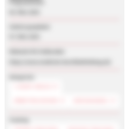
Programmstart
06. März 2019
Zuletzt geupdatet
07. März 2019
Webseite für Endkunden
https://www.modische-berufsbekleidung.de/
Kategorien
T-SHIRT-DRUCK
ARBEITSKLEIDUNG
GROSSHANDEL
Tracking