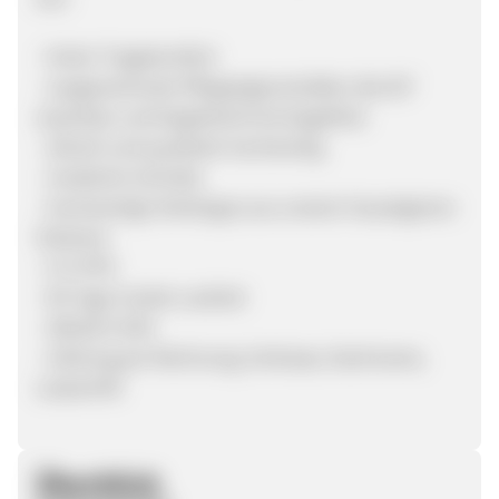
- hoher Tragekomfort
- ausgezeichnete Pflegeeigenschaften (bis 95°
waschbar und bügelleicht bis bügelfrei)
- stilvoll und qualitativ hochwertig
- modische Schnitte
- hochwertige Sticklogos aus unserer hauseigenen
Stickerei
- 6 % PPS
- 90 Tage Cookie Laufzeit
- 300,00 € AOV
- Zahlung per Rechnung, Vorkasse, Nachname,
Lastschrift
Überblick