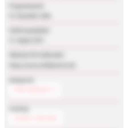
Programmstart
07. Dezember 2020
Zuletzt geupdatet
17. August 2017
Webseite für Endkunden
https://www.mollipartner.de/
Kategorien
SINGLEBÖRSEN
Tracking
COOKIE-TRACKING