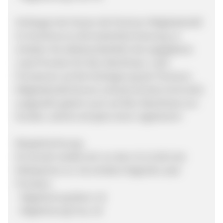
Verlängert der Nutzer die Premium-Mitgliedschaft
im Anschluss an die kostenfreie Nutzung, so
erhalten Sie selbstverständlich die angegebene
Lead-Provision für Abo-Abschlüsse. Lead-
Provisionen auf die Verlängerung der Premium-
Mitgliedschaft können erstmals ab dem 01.01.2012
ausgezahlt, jedoch auch auf Abo-Abschlüsse von
Kunden, welche sich jetzt schon registrieren!
Beispielrechnung:
Ein Kunde meldet sich vor dem 31.12.2011 bei
Mollipartner an. Sie erhalten folgende Lead-
Provision:
- Registrierung Mann: 1€
- Registrierung Frau: 2€