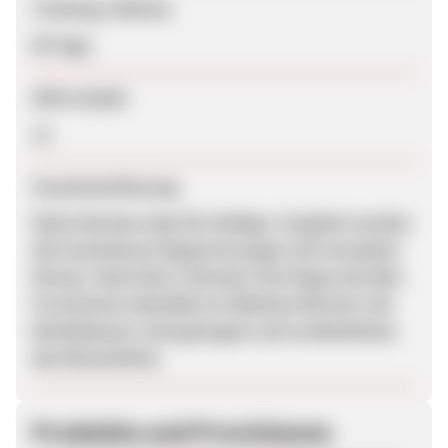
Tracking-Lifetime
60 Tage
SEM erlaubt
Ja
Zusammenfassung
Nette Nischen-Idee für Mollige. Vergütet werden
die kostenlosen Registrierungen auf normalem
Niveau. Nach dem 3-Monats-Test liegen die Abo-
Provisionen ebenfalls im üblichen Bereich. Die
Werbebanner sind gelungen und verdeutlichen
das Wesentliche.
Produkte und Provisionen