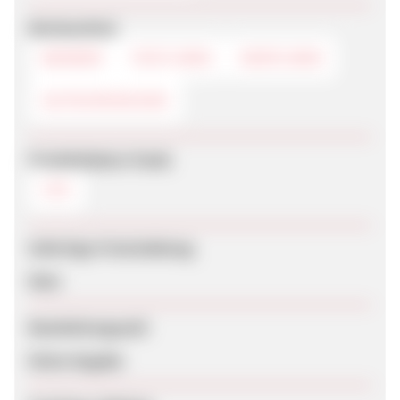
Werbemittel
BANNER
TEXTLINKS
DEEPLINKS
GUTSCHEINCODE
Produktdaten-Feeds
CSV
Sofortige Freischaltung
Nein
Bearbeitungszeit
Keine Angabe