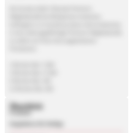
Der Kunde erhält 3 Monate Premium-
Mitgliedschaft bei Mollipartner kostenlos.
Verlängert er im Anschluss daran seine kostenlose
in eine zahlungspflichtige Premium-Mitgliedschaft,
so zahlen wir Ihnen die ausgewiesenen
Provisionen:
1 Monats-Abo: 7,50€
3 Monats-Abo: 17,50€
6 Monats-Abo: 35€
12 Monats-Abo: 50€
Überblick
Produkte
Singlebörse für Mollige