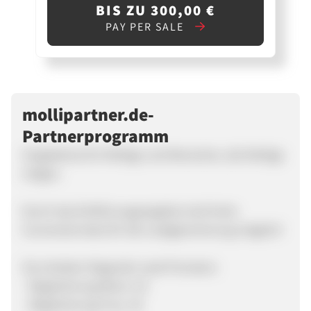
BIS ZU 300,00 €
PAY PER SALE
mollipartner.de-
Partnerprogramm
Singlebörse für Mollige und Menschen, die Mollige
mögen.
Durch das Einführungsangebot sind hohe
Conversionrates für die Leadgenerierung möglich!
Sie erhalten folgende Lead-Provision:
- Registrierung Mann: 1€
- Registrierung Frau: 2€