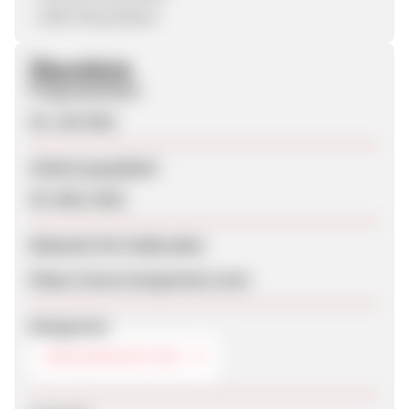
- 100% Recyclebar!
Überblick
Programmstart
20. Juli 2021
Zuletzt geupdatet
30. März 2023
Webseite für Endkunden
https://www.morgenmut.com/
Kategorien
DROGERIEARTIKEL