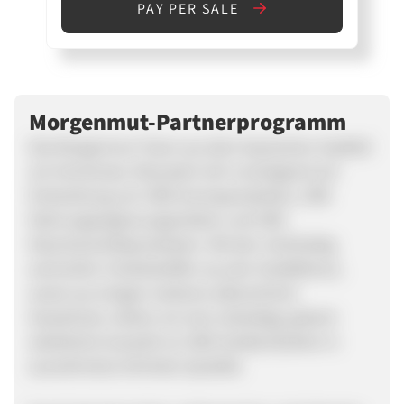
PAY PER SALE
Morgenmut-Partnerprogramm
Das Morgenmut Team aus dem bayrischen Seefeld
am Ammersee, fokussiert sich vorwiegend auf
Entwicklung von CBD Aromaprodukten, CBD
Nahrungsergänzungsmitteln und CBD
Naturkosmetikprodukten. Mit den reichhaltig
wertvollen Inhaltsstoffen aus der Hanfpflanze,
sowie aus einigen weiteren pflanzlichen
Gewächsen, bieten wir eine vielseitige, jedoch
selektierte Auswahl an CBD Hanfprodukten in
ausnahmslos höchster Qualität.