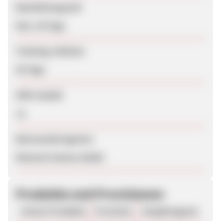
Bearbeitungszeit
Max. 28 Tage
Tracking-Lifetime
30 Tage
SEM erlaubt
Ja
Betreuende Agentur
Network Genius GmbH
Produkte und Provisionen
Unsere Produkte
Provision
Vergütungsart