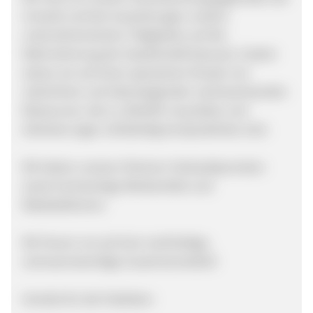
Umwelt und der Auswirkungen unserer
unternehmerischen Tätigkeiten auf die
Wahrnehmung der Gesellschaft bewusst. Zudem
setzen wir auf einen sparsamen Einsatz von
natürlichen und überwiegenden nachwachsenden
Ressourcen, die zu 100,00% recyclebar und
teilweise sogar vollständig kompostierbar sind.
Wir bieten unseren Partnern Verkaufsprovision
sowie hochwertige Werbemittel und
Rabattaktionen.
Wir freuen uns auf eine nachhaltige,
vertrauenswürdige Zusammenarbeit!
Vorteile für die Publisher: