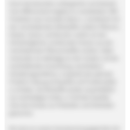
Durch das besonders umfangreiche und teilweise
hoch differenzierte Angebot an verarbeiteten CBD
Produkten (aus Cannabis Sativa L.), kombiniert mit
den verschiedensten Wirkstoffen anderer Pflanzen,
Kräuter, Samen und Wurzeln, wollen wir den
höchstmöglichen, funktionalen Nutzen aus den
verschiedensten Pflanzenstoffen erzielen. Dabei
verwenden wir abhängig von den Zutaten und der
anschließenden Anwendung, verschiedene
Herstellungsverfahren, um jeweils das optimale
Produkt in Bezug auf Qualität und Funktionalität
zu erhalten. Die Rohstoffe werden ausschließlich
aus nachhaltigem Anbau, in höchster Qualität,
ohne den Einsatz von Pestiziden und Herbiziden
gewonnen.
Wir sind uns unserer Verantwortung gegenüber der