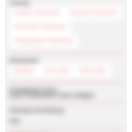
Tracking
COOKIE-TRACKING
SESSION-TRACKING
POSTVIEW-TRACKING
FINGERPRINT-TRACKING
Werbemittel
BANNER
TEXTLINKS
DEEPLINKS
Produktdaten-Feeds
Keine Produktdaten-Feeds verfügbar
Sofortige Freischaltung
Nein