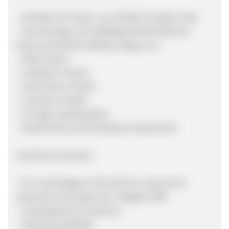
- Attraktive Provision von 30,00% für jeden Sale
- Hochwertige und vielfältige Werbemittel für
deine persönliche Website, Blog uvm.
- SEM erlaubt
- Cashback erlaubt
- Gutscheine erlaubt
- Incentive erlaubt
- 30 Tage Cookielaufzeit
- 50,00 EUR durchschnittlicher Warenkorb
Vorteile für Kunden:
- Ein nachhaltiges Unternehmen, dass durch
alternative Konzepte den Zeitgeist trifft
- Umfangreiches Sortiment
- Höchste Qualitität!