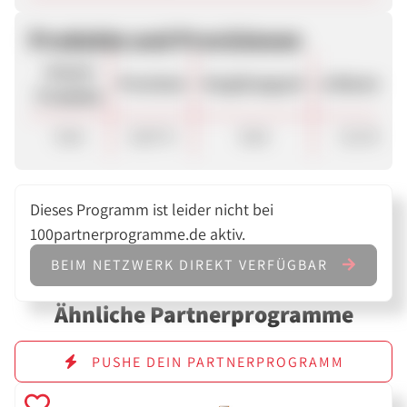
Produkte und Provisionen
Unsere
Provision
Vergütungsart
ø Warenkor
Produkte
Sale
8,00 %
Sale
112.00 €
Dieses Programm ist leider nicht bei
100partnerprogramme.de aktiv.
BEIM NETZWERK DIREKT VERFÜGBAR
Ähnliche Partnerprogramme
PUSHE DEIN PARTNERPROGRAMM