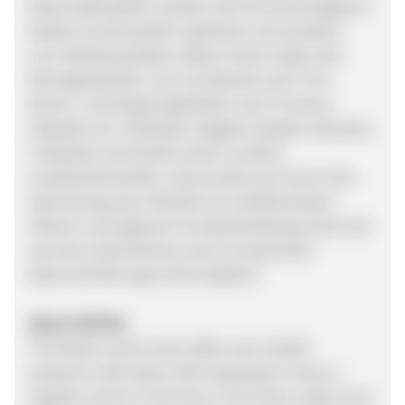
Motorradmodelle, werden wird mit firmeneigenen
Marken kontinuierlich optimiert und erweitert.
Zum Markenportfolio zählen heute neben den
Montageständern von ConStands und V-Trec
Brems- und Kupplungshebeln auch Tourtecs
Gelpads und -Sitzkissen, Bagtecs Gepäck, Racetecs
Tankpads und Ventile sowie Lumitecs
Zusatzscheinwerfer. www.motea.com Durch das
Sponsoring einer Vielzahl von ambitionierten
Fahrern und eigenem ConStands Racing-Team hat
sich das Unternehmen auch im deutschen
Motorrad-Rennsport fest etabliert.
About MOTEA
The Motea online store offers over 30.000
products; with about 100 employees it owns a
logistics centre in Germany. From there, daily more