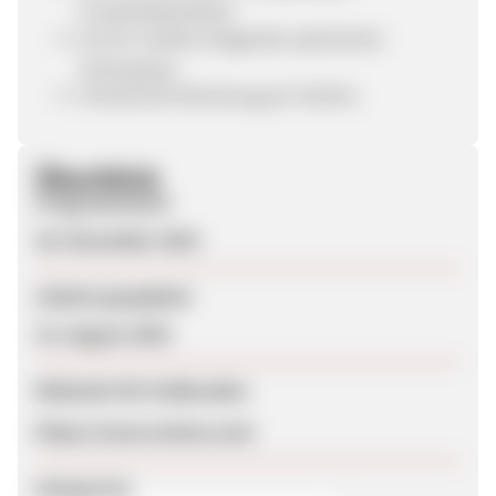
Produktdatenfeed
Ein für mobile Endgeräte optimierter
Onlineshop
Persönliche Beratung per Hotline
Überblick
Programmstart
28. November 2016
Zuletzt geupdatet
15. August 2025
Webseite für Endkunden
https://www.motea.com/
Kategorien