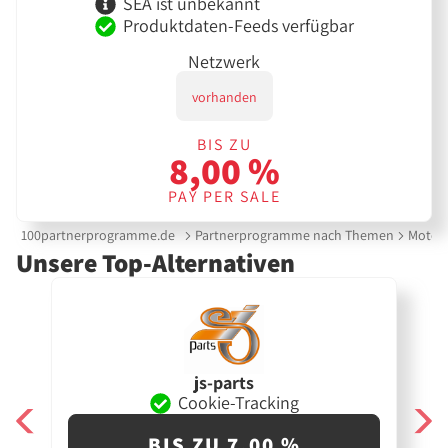
SEA ist unbekannt
Produktdaten-Feeds verfügbar
Netzwerk
vorhanden
BIS ZU
8,00 %
PAY PER SALE
100partnerprogramme.de
Partnerprogramme nach Themen
Motorr
Unsere Top-Alternativen
js-parts
Cookie-Tracking
BIS ZU 7,00 %