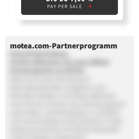
PAY PER SALE
motea.com-Partnerprogramm
Motea DE Beschreibung
Herzlich willkommen zum zanox Affiliate-
Partnerprogramm von MOTEA!
Motea ist ein reiner Onlineshop für
Motorradzubehörteile und gehört zu den
führenden Anbietern in der Motorradbranche.
Unser Ziel ist es mit dem zanox Partnerprogramm
unsere Markt- und Onlinepräsenz zu verstärken
und unsere Produkte aus den Bereichen Tuning,
Styling und Protection mit Hilfe der Reichweite
unserer Publisher, entsprechend