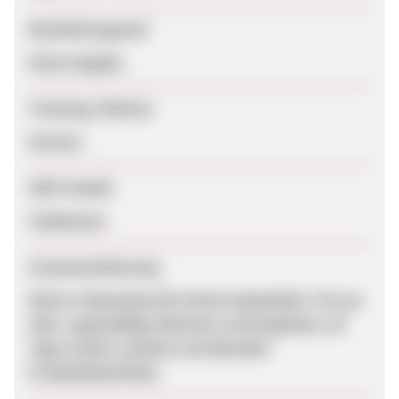
Bearbeitungszeit
Keine Angabe
Tracking-Lifetime
Session
SEM erlaubt
Unbekannt
Zusammenfassung
Reiner Onlineshop für Motorradzubehör. 5% pro
Sale, regelmäßige Aktionen und Angebote, 30
Tage Cookie-Laufzeit und aktueller
Produktdatenfeed.