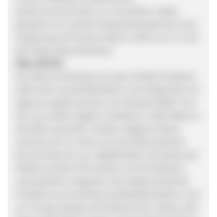
performanceorientiert, zu vermarkten. Dabei
gewähren wir unseren Kooperationspartnern eine
Vergütung auf Provision Basis in Höhe von 5 % auf
den Netto-Warenkorbwert.
Über MOTEA
Der Motea Onlineshop mit über 30.000 Produkten
zählt mehr als 100 Mitarbeiter und verfügt über ein
eigenes Logistik-Zentrum am Standort Wiehl. Von
hier aus werden täglich mindestens 1.500 Pakete in
alle Welt versendet. Tendenz steigend. Motea
zeichnet sich vor allem als zukunftsorientierter
Branchenkenner aus. Möglichkeiten des Motorrad-
Marktes werden früh erkannt und schnellstens
unkompliziert umgesetzt. Das stetig wachsende
Portfolio aus innovativen Qualitätsprodukten rund
um Tuning, Styling und Protection für nahezu alle