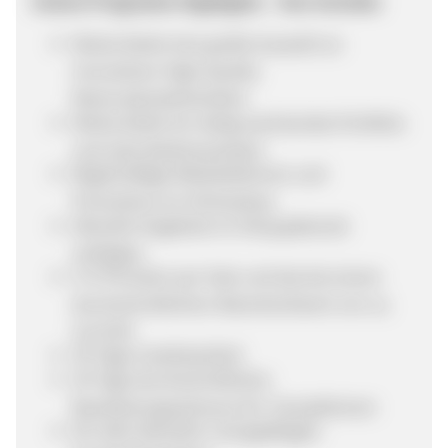
Unsere Programm-Highlights – Ihre Vorteile:
Motea bietet eine große Auswahl an
innovativen High-Quality
Motorradzubehörteilen
Motea bietet ein stetig wachsendes Portfolio
und viele Marktneuheiten
Regelmäßige Rabattaktionen und
Promotions im Onlineshop
Aktuelle Angebote im Shop jederzeit
verfügbar
5 % Provision per Sale und das bei einem
durchschnittlichen Warenkorbwert von ca.
112 EUR
30 Tage Cookielaufzeit
30 Tage durchschnittlicher
Bearbeitungszeitraum für Transaktionen
Ein stets aktueller und gepflegter