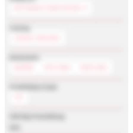
MOTORRAD & BEKLEIDUNG
Tracking
COOKIE-TRACKING
Werbemittel
BANNER
TEXTLINKS
DEEPLINKS
Produktdaten-Feeds
CSV
Sofortige Freischaltung
Nein