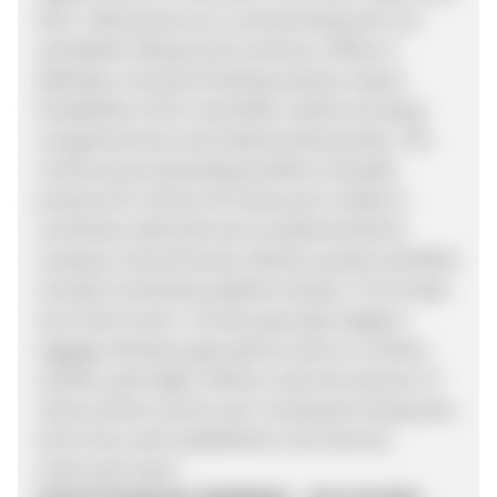
than 1.500 parcels are currently being sent out
worldwide. Rising trend continues. Motea is
definitely a forward-thinking industry expert.
Possibilities of the motorbike market are being
recognized early and implemented quickly. The
continuously expanding portfolio of quality
products for almost all motorcycle models is
constantly optimized and complemented by
company-owned brands. Motea’s product portfolio
includes ConStands paddock stands, V-Trec brake
and clutch levers, Tourtecs gel pads, Bagtecs
luggage, Racetecs grip pads as well as Lumitecs
auxiliary spot lights. Motea is also the sponsor of
various drivers and its own ConStands racing team.
And is thus well-established in the German
motorcycle sport.