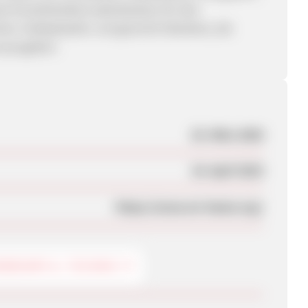
ie Einzelhändler/Ladenbesitzer für den
ker, Hobbybastler und generell Dekofans, die
 auszugeben.
25. März 2020
24. April 2023
https://www.mr-beam.org/
BEDARF & -TECHNIK