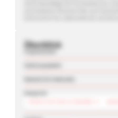
diverse Beschäftigte der Hochzeitsbranche, sow
personalisierten Abverkauf. Aber auch Heimwer
bereit sind für ihre Leidenschaft sehr viel Geld
Überblick
Programmstart
Zuletzt geupdatet
Webseite für Endkunden
Kategorien
DIENSTLEISTUNG & GEWERBE
BÜRO