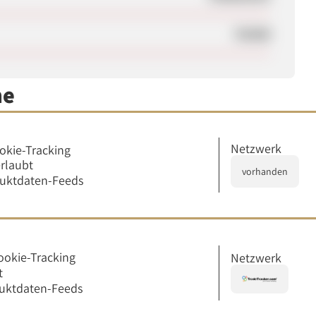
ViolAd
me
Netzwerk
okie-Tracking
erlaubt
vorhanden
duktdaten-Feeds
ookie-Tracking
Netzwerk
t
uktdaten-Feeds