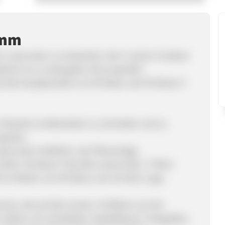
amm
 Lasercutter zu entwickeln, der in seiner Funktion
enen ist, so dass jeder ohne spezielle
nd das Hauptprodukt von Mr Beam, der Mr Beam II
Vielzahl an Materialien zu schneiden und zu
gesetzt.
rcutter erhältlich, wie Filteranlage,
eller: Mr Beam II Bundle (Lasercutter + Filter)
ch-Artikeln von Mr Beam, wie mit dem Logo
onen, die auf dich warten. Profitiere von der
zählen z.B. Architekten, Modellbauer, Fotografen,