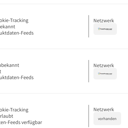
okie-Tracking
Netzwerk
bekannt
uktdaten-Feeds
nbekannt
Netzwerk
t
uktdaten-Feeds
Netzwerk
okie-Tracking
erlaubt
vorhanden
en-Feeds verfügbar