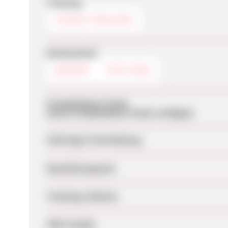
Tracking
COOKIE-TRACKING
Werbemittel
BANNER
TEXTLINKS
Produktdaten-Feeds
Keine Produktdaten-Feeds verfügbar
Sofortige Freischaltung
Bearbeitungszeit
Tracking-Lifetime
SEM erlaubt