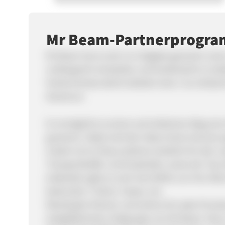
Mr Beam-Partnerprogr
Mr Beam hat es sich zur Aufgabe gemacht, einen
umfangreich einsetzbar und kinderleicht zu bedi
Vorkenntnisse damit arbeiten kann. So entsta
dreamcut.
Er ermöglicht es einem auf einfachem Weg eine 
gravieren. Dabei sind den Ideen keine Grenzen 
Zudem ist im Shop weiteres Zubehör für den Lase
Transportkoffer und Ersatzteile, sowie der Top-S
Außerdem gibt es noch eine Reihe von Fan-Mer
bedruckte T-Shirts, Tassen, etc.
Werde jetzt Partner und sichere dir satte Provisi
weitgefächerten Zielgruppe von Mr Beam. Dazu 