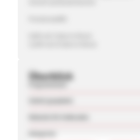
Schnell wachsende Branche
Provisionsstaffel
9,00% ab 5 Sales im Monat
11,00% ab 10 Sales im Monat
Überblick
Programmstart
Zuletzt geupdatet
Webseite für Endkunden
Kategorien