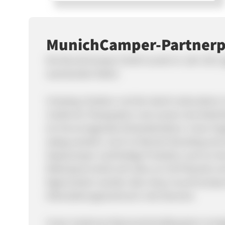
MunichCamper-Partner
Die MunichCamper GmbH wurde im Jahr 2017 ge
wachsenden Markt.
Camping, Outdoor und der damit verbundene Liv
modernen Shopsystem und unserer durchdachte
ein hervorragendes Einkaufserlebnis. Unser An
stetig erweitert. Auch im Bereich Branding sind
GipsyCamper nachhaltige Produkte rund um da
Watersports dreht sich alles um SUP-Boards 
Eigenmarken werden über shop-munichcamper.d
Alleinstellungsmerkmal in der Branche.
Unser modernes Warenwirtschaftssystem ermög