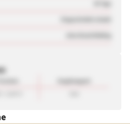
90 Tage
Eingeschränkt erlaubt
ohne Brand Bidding
en
rovision
Vergütungsart
0 - 12,00 %
Sale
me