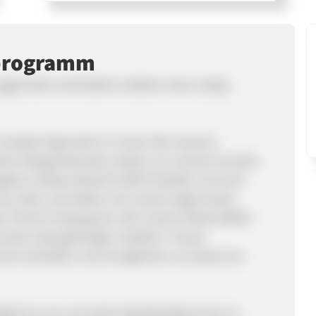
programm
gründet und bedient seitdem einen stetig
estyle liegt stark im Trend. Mit unserem
n Kategoriestruktur bieten wir unseren Kunden
gebot umfasst aktuell 6.000 Produkte und wird
 wir aktiv und stellen mit unserer Eigenmarke
s Thema Camping her. Bei unserer Marke REDIX
und dem dazugehörigen Zubehör. Unsere
e vertrieben und ermöglichen uns damit ein
licht es uns, ein hohes Bestellaufkommen zu