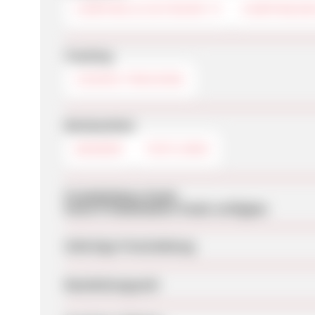
CAMPING & OUTDOOR
CAMPINGU
Tracking
COOKIE-TRACKING
Werbemittel
BANNER
TEXTLINKS
Produktdaten-Feeds
Keine Produktdaten-Feeds verfügbar
Sofortige Freischaltung
Bearbeitungszeit