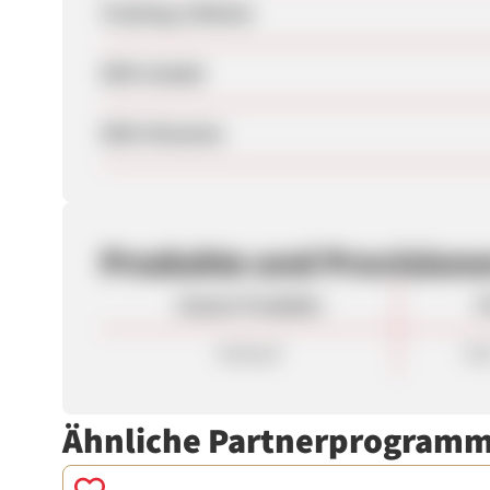
Tracking-Lifetime
SEM erlaubt
SEM-Hinweise
Produkte und Provision
Unsere Produkte
P
Verkauf
7,0
Ähnliche Partnerprogram