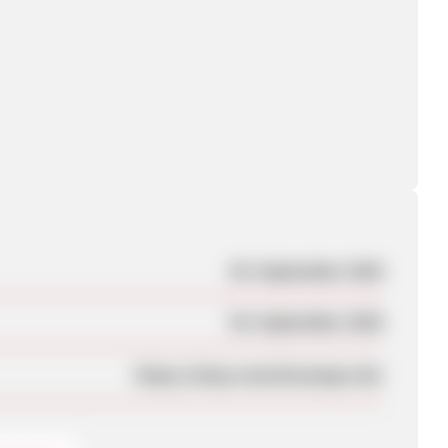
04. September 2020
04. September 2020
https://shop-munichcamper.de/