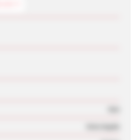
RLAUB
Nein
Keine Angabe