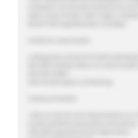
verarbeiten und somit den Kundenservice auch 
bietet unseren Kunden neben Fragen zu Bestel
Bereich Fahrzeugselbstausbau anzufragen.
Vorteile für unsere Kunden
umfangreiches Sortiment für Wohnmobil-Besit
Mit 6.000 Produkten bieten wir unseren Kunden 
fahrenden Mobils
toller Kundensupport und Beratung
Vorteile als Publisher
7,00% pro Sale bei einem Warenkorbwert von 
Kundenorientiertes dynamisches Unternehme
Alleinstellungsmerkmal durch Eigenmarken