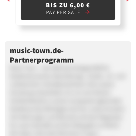
BIS ZU 6,00 €
PAY PER SALE
music-town.de-
Partnerprogramm
Music-Town – seit 1990 das Fachgeschäft für
Musikinstrumente, Beschallungs-, Studio-, DJ- und
Lichttechnik in Norddeutschland. Seit unserer
Gründung entwickelten wir uns vom kleinen
Familienbetrieb zu einem europaweit agierenden
Musikhaus.Das Wichtigste sind Sie: unsere Kunden!
Ihre Meinungen und Wünsche sind der Wegweiser
für unser Geschäft und der Erfolg gibt uns Recht:
Wir haben viele tolle Menschen in ganz