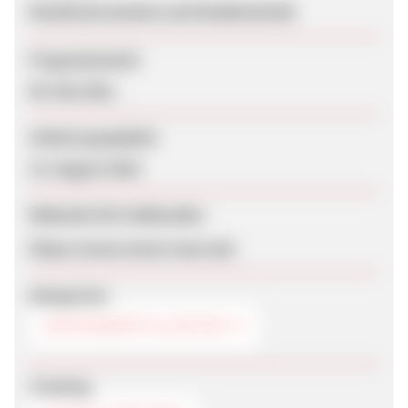
Musikinstrumente und Studiotechnik
Programmstart
09. Mai 2011
Zuletzt geupdatet
13. August 2018
Webseite für Endkunden
https://www.music-town.de/
Kategorien
INSTRUMENTE & NOTEN
Tracking