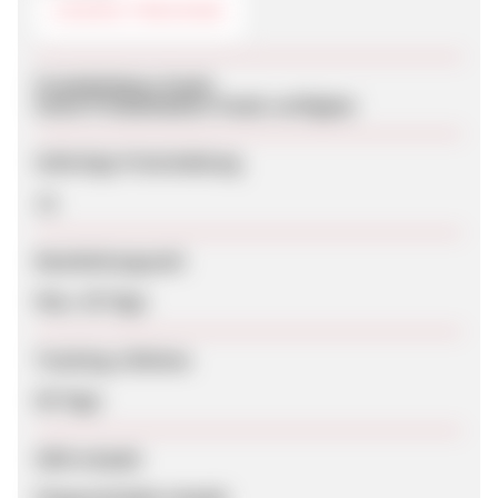
COOKIE-TRACKING
Produktdaten-Feeds
Keine Produktdaten-Feeds verfügbar
Sofortige Freischaltung
Ja
Bearbeitungszeit
Max. 30 Tage
Tracking-Lifetime
60 Tage
SEM erlaubt