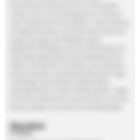
Deutschland und Europa nicht nur als Kunden
sondern auch als Freunde gewonnen. Die Music-
Town-Familie wird immer größer! 3 Jahre Garantie,
30 Tage Money Back und immer beste Preise sind
einige Leistungen, die Maßstäbe setzen.
Begeisterte Mitarbeiter, die alle selbst Musiker, DJ,
Veranstaltungstechniker oder Studiofreaks sind,
helfen unkompliziert, freundlich und kompetent
bei der Auswahl von passendem Equipment. Egal
ob Anfänger oder Vollprofi, Hobbymusiker,
nebenberuflicher DJ oder Großveranstalter – jeder
ist herzlich willkommen und wird nicht nur wie ein
Kunde, sondern auch wie ein Freund behandelt.
Überblick
Produkte