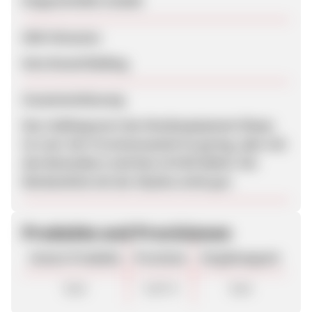
Eingeschränkt erlaubt
SEM-Hinweise
Kein Brand Bidding.
Zusammenfassung
Das Lieblingswort des Musikequipment-Shops
ist cool. Der Provisionsanteil ist gering, aber mit
den Bestsellern sind fast 10 EUR üblich. Die
Werbemittel mit der Skyline wirkt gut.
Produkte und Provisionen
Unsere Produkte
Provision
Vergütungsart
Sale
5,00 %
Sale