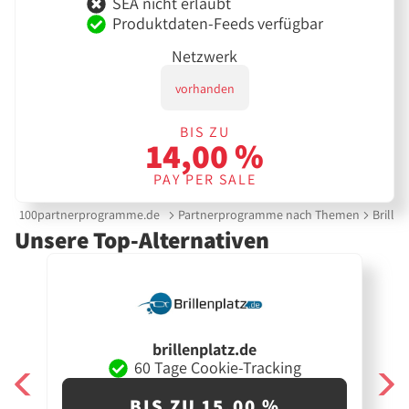
SEA nicht erlaubt
Produktdaten-Feeds verfügbar
Netzwerk
vorhanden
BIS ZU
14,00 %
PAY PER SALE
100partnerprogramme.de
Partnerprogramme nach Themen
Brille
Unsere Top-Alternativen
brillenplatz.de
60 Tage Cookie-Tracking
BIS ZU 15,00 %