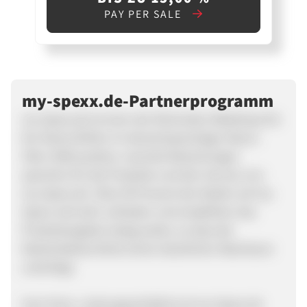
PAY PER SALE
my-spexx.de-Partnerprogramm
my-Spexx.de ist einer der führenden Webshops für
No-Name Brillen im deutschsprachigen Raum.
Über 2000 positive, neutrale Bewertungen
sprechen für die Produkte und den Service von
my-Spexx.de. Über 99 Prozent der Käufer auf my-
Spexx sind sehr zufrieden und empfehlen das
Produktangebot stetig weiter, so dass die
Markenbekanntheit einem deutlichen Wachstum
unterliegt.
Vom Preis- Leistungsverhältnis ist my-Spexx.de