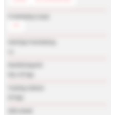
Produktdaten-Feeds
CSV
Sofortige Freischaltung
Ja
Bearbeitungszeit
Max. 40 Tage
Tracking-Lifetime
60 Tage
SEM erlaubt