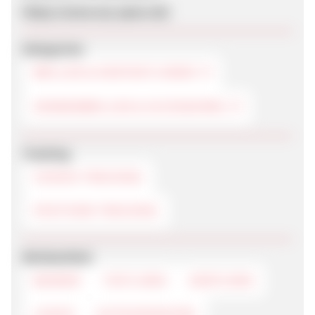
https://www.my-spexx.de/
Kategorien
BRILLEN & KONTAKTLINSEN
SONNENBRILLEN & ACCESSOIRES
Tracking
COOKIE-TRACKING
POSTVIEW-TRACKING
Werbemittel
BANNER
TEXTLINKS
DEEPLINKS
LOGOS
GUTSCHEINCODE