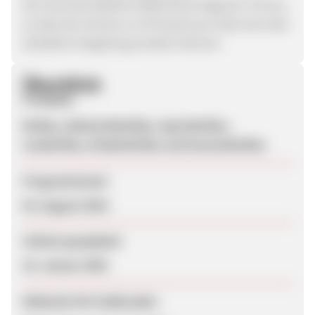
Der durchschnittliche Warenkorb liegt bei 75 Euro,
so dass Sie mit bis zu 14 Prozent pro Sale eine sehr
attraktive Vergütung erzielen können.
Überblick
Produkte
Brillen, Gleitsichtbrillen, Sportbrillen,
Lesebrillen, Kinderbrillen und Sonnenbrillen
Programmstart
02. August 2010
Zuletzt geupdatet
24. Januar 2020
Webseite für Endkunden