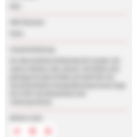
Nein
SEM-Hinweise
Keine
Zusammenfassung
Der übersichtliche Brillenshop für Kunden, die
sparen möchten oder müssen. Die Brillen sind
günstige No Name-Brillen ab 34,90 EUR. Die
durchschnittliche Standardbruttoprovision liegt
bei 9 EUR. Die Werbemittel sind
vielversprechend.
Weitere Links