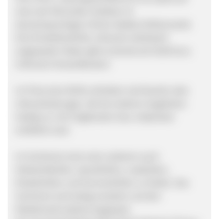
einer der führenden Anbieter im
deutschsprachigen Online-Optiker Brillenmarkt.
Eine Einstärkenbrille, inklusive individuell
angepasster Gläser gibt es bereits ab 34,90 Euro.
(Inklusive Versandkosten)
Im Preis einer Brille enthalten sind bereits viele
Inklusivleistungen, die bei anderen Angeboten
häufig nur mit Folgekosten bzw. Aufpreisen
erhältlich sind.
Im Sortiment sind unter anderem auch
Gleitsichtbrillen, Sportbrillen, Lesebrillen,
Kinderbrillen und Sonnenbrillen zu finden. Das
Sortiment wird stetig erweitert und den
Modetrends laufend angepasst.