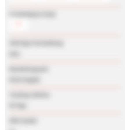
Produktdaten-Feeds
CSV
Sofortige Freischaltung
Nein
Bearbeitungszeit
Keine Angabe
Tracking-Lifetime
90 Tage
SEM erlaubt