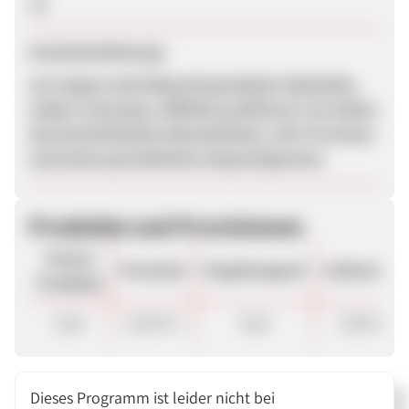
Ja
Zusammenfassung
my-teepee sind liebevoll gestaltete Spielzelte,
made in Germany. Affiliate profitieren von hohen
durchschnittlichen Warenkörben, 10% Provision
und einem persönlichen Ansprechpartner.
Produkte und Provisionen
Unsere
Provision
Vergütungsart
ø Warenkor
Produkte
Sale
10,00 %
Sale
200.00 €
Dieses Programm ist leider nicht bei