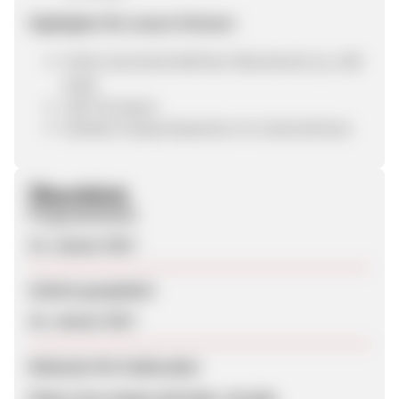
Highlights für unsere Partner:
hoher durchschnittlicher Warenkorb (ca. 200
EUR)
10% Provision
Direkter Ansprechpartner im Unternehmen
Überblick
Programmstart
15. Januar 2017
Zuletzt geupdatet
16. Januar 2017
Webseite für Endkunden
https://my-teepee.de/index_de.php