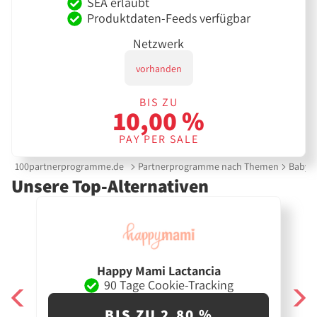
SEA erlaubt
Produktdaten-Feeds verfügbar
Netzwerk
vorhanden
BIS ZU
10,00 %
PAY PER SALE
100partnerprogramme.de
Partnerprogramme nach Themen
Babyau
Unsere Top-Alternativen
Happy Mami Lactancia
90 Tage Cookie-Tracking
BIS ZU 2,80 %