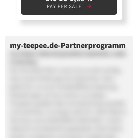
PAY PER SALE
my-teepee.de-Partnerprogramm
my-teepee: liebevoll gestaltete Spielzelte, made
in Germany
Wir sind selbst Eltern und es ist uns sehr wichtig,
dass unsere Kinder gesund aufwachsen. Dazu
gehört für uns auch schadstofffreies Spielzeug.
Deshalb legen wir bei unseren my-teepee
Produkten größten Wert auf allerhöchste Qualität
und Sicherheit. my-teepee steht für: 100% Made in
Germany und schadstofffreie Materialien. Unsere
liebevoll und detailreich gestalteten Zelte bieten
Kindern anregende und positive Umgebungen,