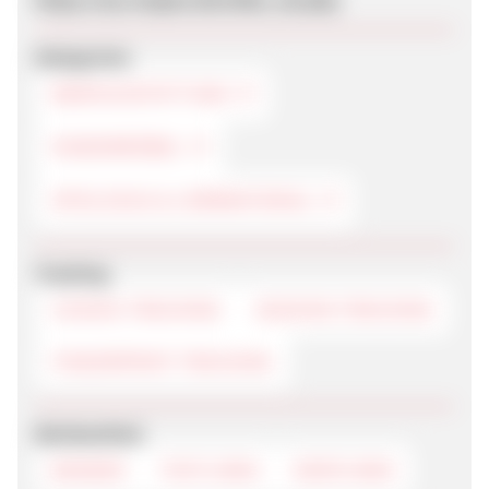
Kategorien
BABYAUSSTATTUNG
KINDERMÖBEL
SPIELZEUG & LERNMATERIAL
Tracking
COOKIE-TRACKING
SESSION-TRACKING
FINGERPRINT-TRACKING
Werbemittel
BANNER
TEXTLINKS
DEEPLINKS