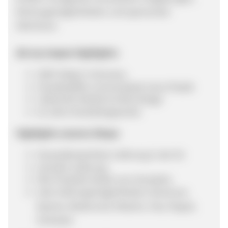
Rückzugsmöglichkeiten und spannende
Abenteuer.
die my-teepee Highlights:
100% Made in Germany
Schadstofffrei und komplett ohne Plastik
Liebevolle Details & tolles Design
10 Jahre Herstellergarantie
Highlights unseres Shops:
Versandkostenfreie Lieferung in der EU
schnelle Lieferung
Alle Produkte direkt vom Hersteller
viele Zahlungsmöglichkeiten (American
Express, Mastercard, Maestro, Visa, Paypal,
Vorkasse)