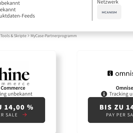
Netzwerk
nbekannt
bekannt
uktdaten-Feeds
Tools & Skripte
MyCase-Partnerprogramm
e Commerce
Omnis
ing unbekannt
Tracking 
U 14,00 %
BIS ZU 1
ER SALE
PAY PER S