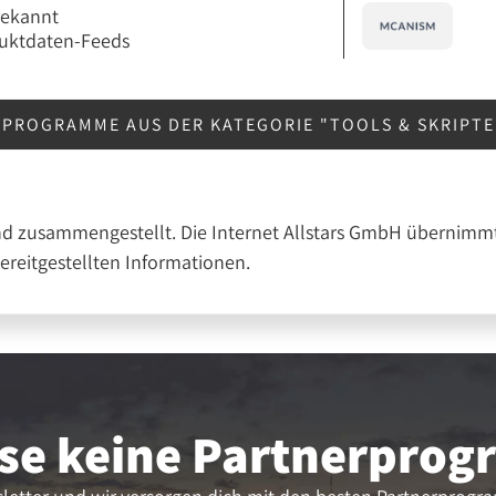
bekannt
uktdaten-Feeds
RPROGRAMME AUS DER KATEGORIE "TOOLS & SKRIPT
nd zusammengestellt. Die Internet Allstars GmbH übernimmt
bereitgestellten Informationen.
se keine Partner­pro