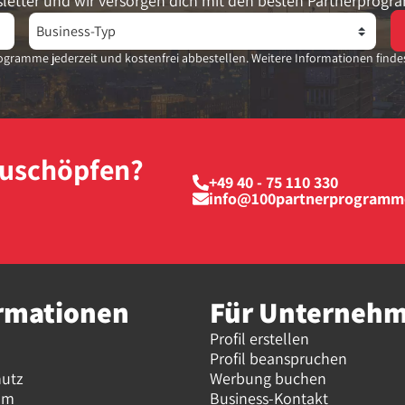
letter und wir versorgen dich mit den besten Partnerprogr
gramme jederzeit und kostenfrei abbestellen. Weitere Informationen finde
szuschöpfen?
+49 40 - 75 110 330
info@100partnerprogramm
rmationen
Für Unterneh
Profil erstellen
Profil beanspruchen
hutz
Werbung buchen
um
Business-Kontakt