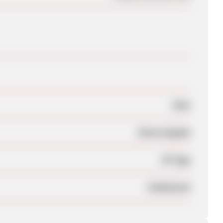
Nein
Keine Angabe
30 Tage
Unbekannt