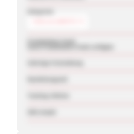
Kategorien
TOOLS & SKRIPTE
Produktdaten-Feeds
Keine Produktdaten-Feeds verfügbar
Sofortige Freischaltung
Bearbeitungszeit
Tracking-Lifetime
SEM erlaubt