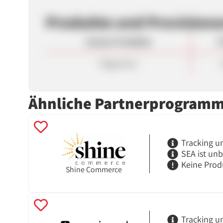
Produkte und Provision
Unsere Produkte
P
Allgemein
Ähnliche Partnerprogram
Tracking u
SEA ist un
Keine Prod
Shine Commerce
Tracking u