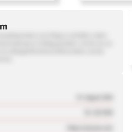
mm
 Anwaltskanzleien zum Erfolg zu verhelfen, indem
leiverwaltung zur Verfügung stellen, mit der sie von
n ein außergewöhnliches Erlebnis bieten und die
önnen.
07. August 2025
30. Juli 2026
https://mycase.com