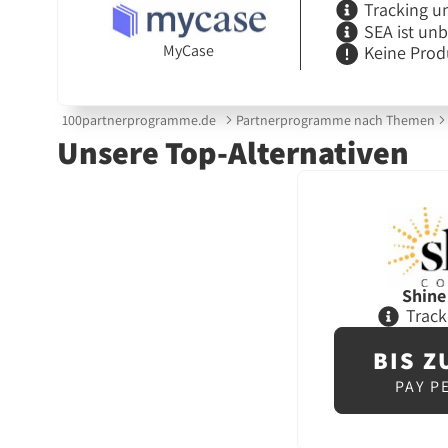
Tracking u
SEA ist un
MyCase
Keine Prod
100partnerprogramme.de
Partnerprogramme nach Themen
Unsere Top-Alternativen
Shin
Track
BIS Z
PAY P