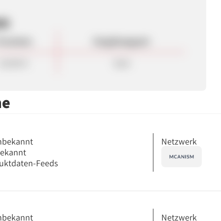
en
rovision
Vergütungsart
119,90 €
Sale
me
Netzwerk
nbekannt
bekannt
uktdaten-Feeds
Netzwerk
nbekannt