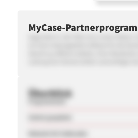
MyCase-Partnerprogra
Gegründet im Jahr 2010, ist es unsere Mission,
wir ihnen leistungsstarke Software für die Kanz
überall aus effizient arbeiten, ihren Mandante
Leistung ihrer Kanzlei einfach nachverfolgen k
Überblick
Programmstart
Zuletzt geupdatet
Webseite für Endkunden