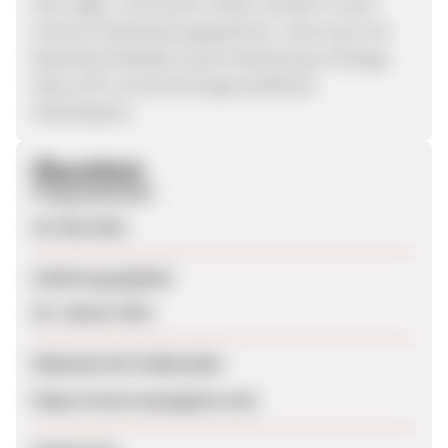
Alle aufge- nommenen Seiten werden in einer
internen Datenbank gespeichert. Jetzt auch mit
Bezahlschnittstelle sowie Anbindung an Mirago,
Yahoo API und die Eintragunssoftware
HelloEngines
Überblick
Programmstart
29. Mai 2012
Zuletzt geupdatet
26. Januar 2013
Webseite für Endkunden
https://www.myengines.net/