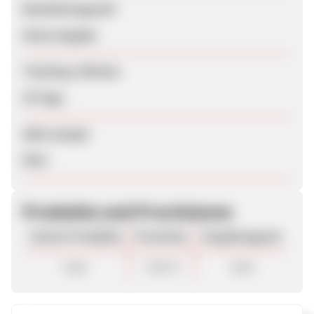
Bearbeitungszeit
Keine Angabe
Tracking-Lifetime
30 Tage
SEM erlaubt
Nein
Produkte und Provisionen
Unsere Produkte
Provision
Vergütungsart
Sale
7,00 %
Sale