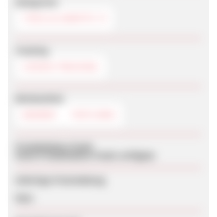
Kategorien
TOOLS & SKRIPTE
Tracking
COOKIE-TRACKING
Werbemittel
BANNER
TEXTLINKS
Produktdaten-Feeds
Keine Produktdaten-Feeds verfügbar
Sofortige Freischaltung
Nein