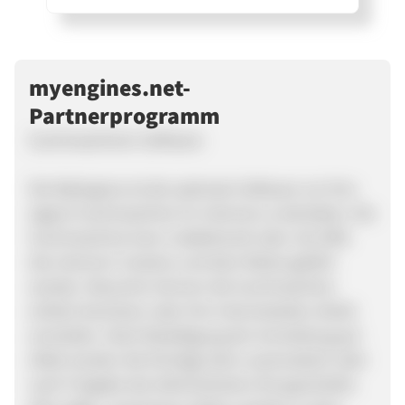
myengines.net-
Partnerprogramm
Suchmaschinen Software
Die MyEngines ist die optimale Software um Ihre
eigene Suchmaschine im Internet zu betreiben. Die
Suchmaschine kann redaktionell oder mit Hilfe
des internen Crawlers und dem Robot gefüllt
werden. Besucher können die Suchmaschine
einfach benützen oder Ihre Internetseiten direkt
anmelden. Nach Bestätigung der Anmeldung per
eMail werden die Einträge dann automatisch oder
nach Freigabe des Administrators frei geschaltet.