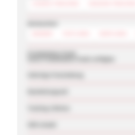
COOKIE-TRACKING
SESSION-TRACKIN
Werbemittel
BANNER
TEXTLINKS
DEEPLINKS
Produktdaten-Feeds
Keine Produktdaten-Feeds verfügbar
Sofortige Freischaltung
Bearbeitungszeit
Tracking-Lifetime
SEM erlaubt