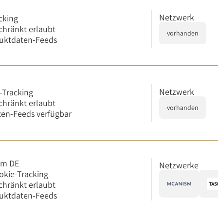
Netzwerk
cking
chränkt erlaubt
vorhanden
uktdaten-Feeds
Netzwerk
-Tracking
chränkt erlaubt
vorhanden
en-Feeds verfügbar
om DE
Netzwerke
okie-Tracking
chränkt erlaubt
uktdaten-Feeds