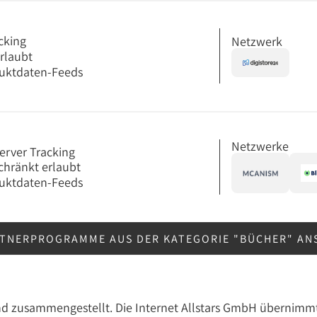
cking
Netzwerk
erlaubt
uktdaten-Feeds
Netzwerke
erver Tracking
chränkt erlaubt
uktdaten-Feeds
RTNERPROGRAMME AUS DER KATEGORIE "BÜCHER" A
nd zusammengestellt. Die Internet Allstars GmbH übernimmt