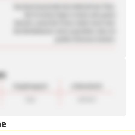
Das Buch beschreibt die Heilkraft der Pilze.
Die Provision liegt in einem sehr guten
Bereich, zumal die Preise relativ hoch sind.
Die Werbebanner sind so gestaltet, dass sie
großes Interesse wecken.
en
Vergütungsart
ø Warenkorb
Sale
140.00 €
me