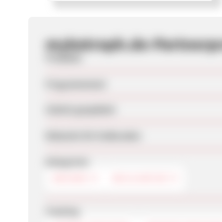
mykotroph.de-Partner
Produkte
Programmstart
Zuletzt geupdatet
Webseite für Endkunden
Kategorien
BÜCHER
BIO & NATUR
Tracking