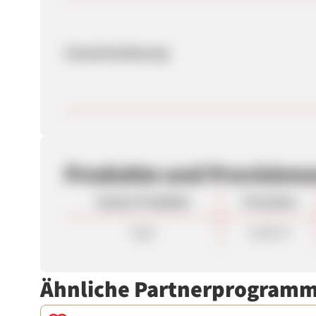
Zusammenfassung
Produkte und Provision
Unsere Produkte
Provision
Sale
15,00 %
Ähnliche Partnerprogram