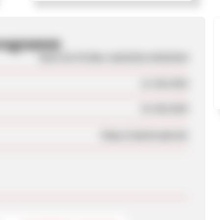
programm
Buch mit CD über natürliche Heilmittel
12. Mai 2015
19. Mai 2015
https://mykotroph.de/