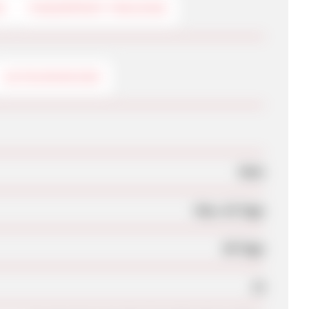
G
FINGERPRINT-TRACKING
GUTSCHEINCODE
Nein
Max. 42 Tage
90 Tage
Ja