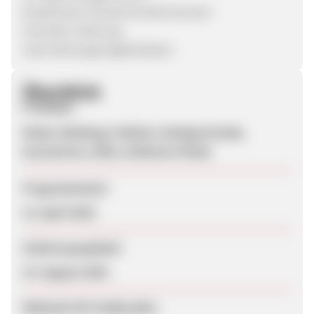
Kostenloser Versand & Rückversand
Schnelle Lieferung
viele Zahlungsmöglichkeiten
Überblick
Produkte
Mode, Kleidung, Fashion, Designermode,
Accessoires, Deko, Exklusive Mode
Programmstart
13. April 2023
Zuletzt geupdatet
15. August 2025
Webseite für Endkunden