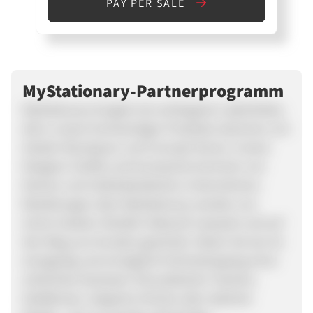
PAY PER SALE
MyStationary-Partnerprogramm
MyStationary fungiert als verlängerte Ladentheke,
denn unsere hochwertigen Produkte stammen von
lokalen Boutiquen und Concept Stores. Unsere
Designer-Outfits und Accessoires kommen von
kleinen und mittelständischen Unternehmen.
Bestellungen über MyStationary werden von
einem lokalen Händler liebevoll verpackt und auf
den Weg zum Kunden geschickt. Dieser Service ist
einzigartig und ermöglicht Onlineshopping ohne
schlechtes Gewissen! Ob praktische Taschen,
Geldbörsen, elegante Schuhe oder stylische