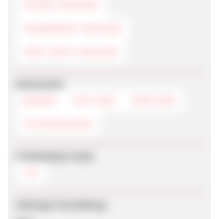
COOKIE-TRACKING
FINGERPRINT-TRACKING
FIRST PARTY TRACKING
Werbemittel
BANNER
TEXTLINKS
DEEPLINKS
GUTSCHEINCODE
Produktdaten-Feeds
CSV
Sofortige Freischaltung