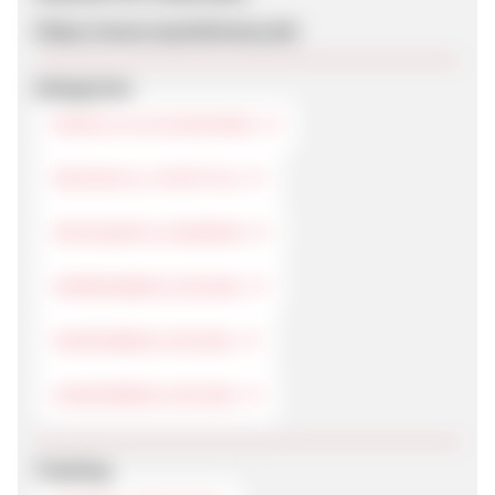
https://www.mystationary.de/
Kategorien
MODE & ACCESSOIRES
DESIGN & LIFESTYLE
DESIGNER & MARKEN
HERRENBEKLEIDUNG
DAMENBEKLEIDUNG
KINDERBEKLEIDUNG
Tracking