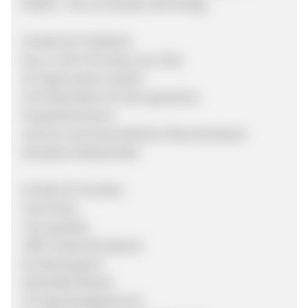
Kleider - bei uns werden alle fündig.
Vorteile für Publisher:
bis zu 7,00 % Provision pro Sale
30 Tage Cookie Laufzeit
CSV-Datenfeed mit dem gesamten
Produktsortiment
130 Euro durchschnittlicher Warenkorbwert
Attraktive Werbemittel
Vorteile für Kunden:
Top-Preise
Top-Qualität
100% lokale Boutiquen
Kundensupport
Namhafte Marken
30 Tage Rückgaberecht