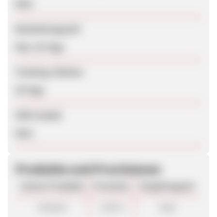
Nein
Bearbeitungszeit
Max. 42 Tage
Tracking-Lifetime
30 Tage
SEM erlaubt
Nein
Produkte und Provisionen
Unsere Produkte
Provision
Vergütungsart
Verkauf
7,00 %
Sale