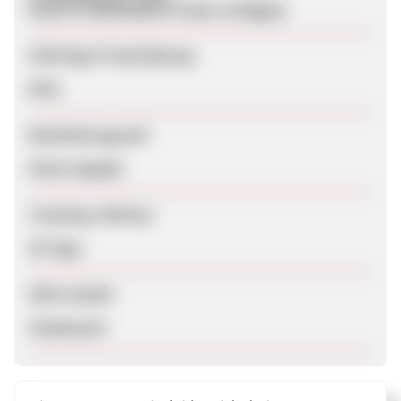
Keine Produktdaten-Feeds verfügbar
Sofortige Freischaltung
Nein
Bearbeitungszeit
Keine Angabe
Tracking-Lifetime
30 Tage
SEM erlaubt
Unbekannt