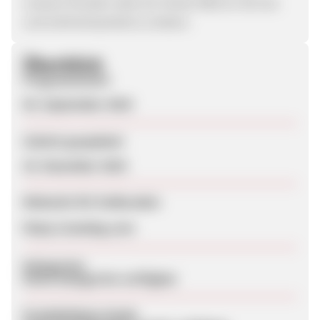
unseren Kunden stets ein hohes Maß an Service
und Aufmerksamkeit zu bieten.
Überblick
Programmstart
05. September 2024
Zuletzt geupdatet
25. Dezember 2024
Webseite für Endkunden
https://nandog.com
Kategorien
Keine Kategorien verfügbar
Produktdaten-Feeds