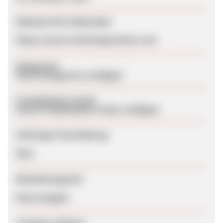
Webseite für Endkunden
https://www.nicetimegummies.com
Kategorien
Keine Kategorien verfügbar
Produktdaten-Feeds
Keine Produktdaten-Feeds verfügbar
Sofortige Freischaltung
Nein
Bearbeitungszeit
Keine Angabe