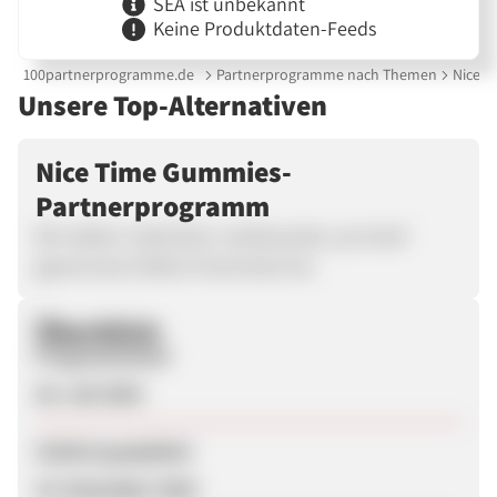
SEA ist unbekannt
Keine Produktdaten-Feeds
100partnerprogramme.de
Partnerprogramme nach Themen
Nice 
Unsere Top-Alternativen
Nice Time Gummies-
Partnerprogramm
Wir stellen natürliche, wohltuende, aus Hanf
gewonnene Delta 9 Gummies her.
Überblick
Programmstart
26. Juli 2024
Zuletzt geupdatet
19. Dezember 2024