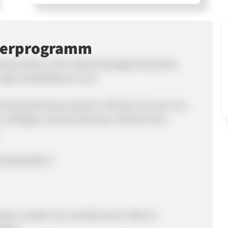
nerprogramm
igung erhalten, bevor diese Kampagne beworben
 an germany@daisycon.com
ert Deutsche Konsumenten. Mit dem Scannen von
n Umfragen, können Benutzer wirklich einen
shaltsstärke 1
rten, senden Sie und bitte eine E-Mail an