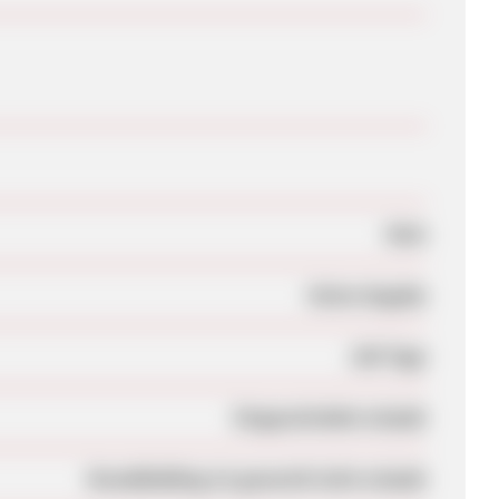
Nein
Keine Angabe
100 Tage
Eingeschränkt erlaubt
Brandbidding ist generell nicht erlaubt