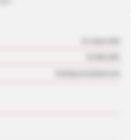
agen.
19. Januar 2018
26. März 2021
tracking.surveycheck.com