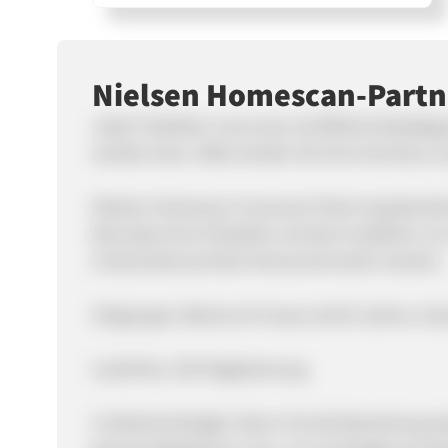
Nielsen Homescan-Part
Jeder Publisher muss eine schriftliche Bestät
werden kann. Bitte senden Sie Ihre Vorschau
Nielsen Homescan Consumer Panel repräsenti
Barcodes Ihrer Einkäufe und dem Ausfüllen vo
Unterschied auf dem Konsumermarkt machen.
Zielgruppe: Männer & Frauen ab 60 Jahren, Hau
Lead flow: SOI-Registrierung
Limitiertes Budget. Bevor Sie die Bewerbung sta