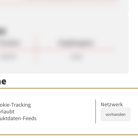
en
rovision
Vergütungsart
19,00 €
Lead
me
Netzwerk
okie-Tracking
erlaubt
vorhanden
duktdaten-Feeds