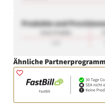
Produkte und Provision
Unsere Produkte
P
Lead
Ähnliche Partnerprogram
30 Tage Co
SEA nicht 
Keine Pro
FastBill