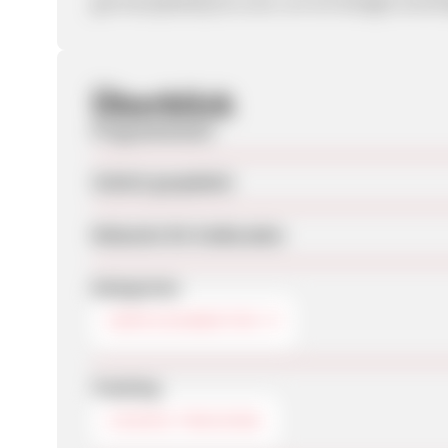
germany@daisycon.com, um ein Budget anzufr
Überblick
Programmstart
Zuletzt geupdatet
Webseite für Endkunden
Kategorien
SERVICEANBIETER
Tracking
COOKIE-TRACKING