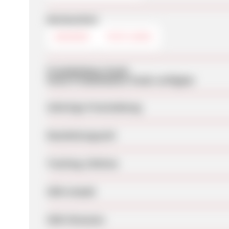
Werbemittel
BANNER
TEXTLINKS
Produktdaten-Feeds
Keine Produktdaten-Feeds verfügbar
Sofortige Freischaltung
Bearbeitungszeit
Tracking-Lifetime
SEM erlaubt
SEM-Hinweise