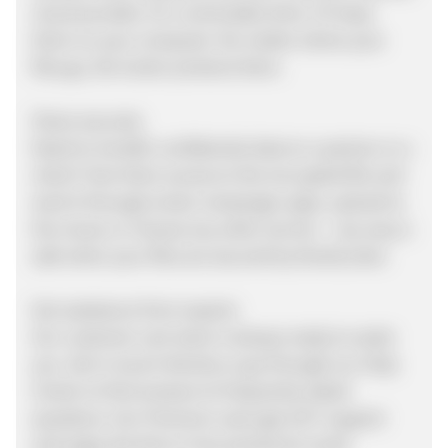
cloud provider. Or a removable drive. Or keep
them on your computer. No matter where your
files go, the locker protects them.
Share securely
Need to transfer confidential data to a partner or a
client? Give them access to the encrypted file and
send it through email, messenger apps, upload to
the cloud, or choose any other service – any way is
safe when your files are secured by NordLocker.
Get assistance from experts
Our customer care team is always ready to assist
you. Get in touch directly or go through our Help
Center to find answers to frequently asked
questions. Our Premium users get 24/7 support
and enjoy the first-in-line priority for email