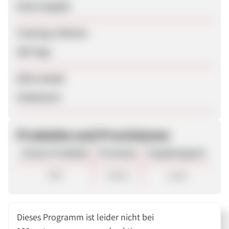
Keine Angabe
Tracking-Lifetime
360 Tage
SEM erlaubt
Unbekannt
Produkte und Provisionen
Unsere Produkte
Provision
Vergütungsart
CPA
5,00 €
Lead
Dieses Programm ist leider nicht bei