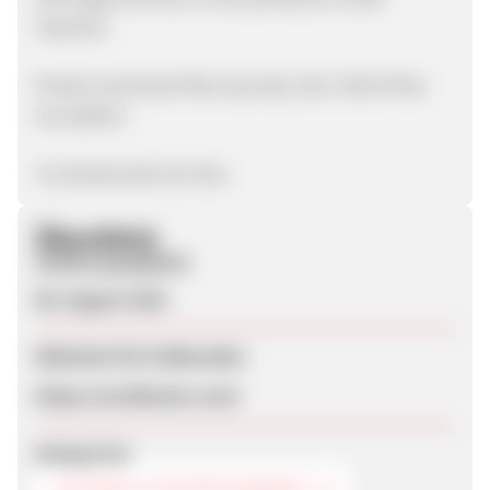
inquiries.
Protect and share files securely. Get 2 GB of free
encryption.
Try NordLocker for free
Überblick
Zuletzt geupdatet
06. August 2021
Webseite für Endkunden
https://nordlocker.com/
Kategorien
TECHNIK & ENTERTAINMENT