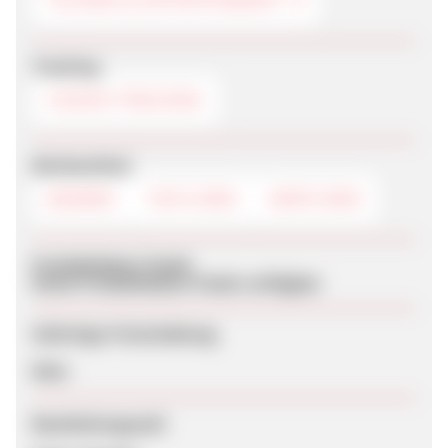
Tracking
COOKIE-TRACKING
Werbemittel
BANNER
TEXTLINKS
DEEPLINKS
Produktdaten-Feeds
Keine Produktdaten-Feeds verfügbar
Sofortige Freischaltung
Nein
Bearbeitungszeit