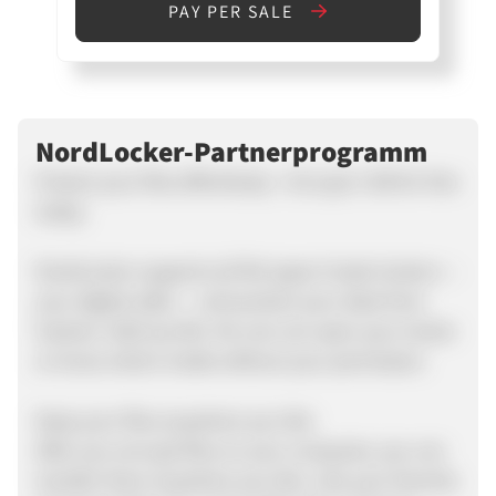
PAY PER SALE
NordLocker-Partnerprogramm
Protect your files effortlessly - Encrypt 2 GB for free
today.
NordLocker supports all file types Create lockers —
your digital safes — and protect your data from
hackers. Add any file. No one can open your locker
or know what's inside without your permission.
Keep your files anywhere you like
After you encrypt files on your computer, you can
transfer them anywhere you like. Like your favorite