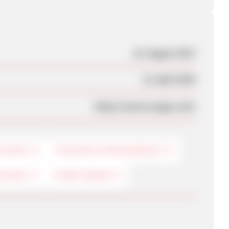
15. August 2017
12. April 2023
https://www.onygo.com/
CHUHE
TASCHEN & REISEGEPÄCK
EIDUNG
STREETWEAR