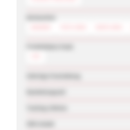
Werbemittel
BANNER
TEXTLINKS
DEEPLINKS
Produktdaten-Feeds
CSV
Sofortige Freischaltung
Bearbeitungszeit
Tracking-Lifetime
SEM erlaubt