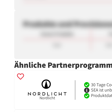
Produkte und Provision
Unsere Produkte
P
Sale
3,0
Ähnliche Partnerprogram
30 Tage Co
SEA ist un
Produktdat
Nordlicht