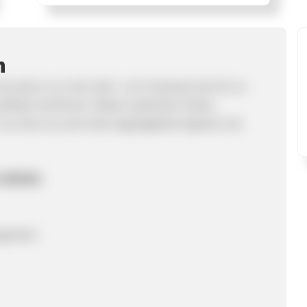
m
d wurde zu so viel mehr- von Footwear bis hin zu
fekte Sortiment. Neben stylischen Heels,
 nun bei uns auch das angesagteste Appeal und
it ONYGO
ngsraten