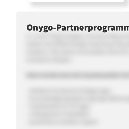
Onygo-Partnerprogram
It´s a Girl Thing! Es begann mit einem Blog un
Fashion hat ONYGO für jeden Geschmack das per
Sneakern, Flats, Boots und Sandalen könnt ihr
Accessoires shoppen.
Deine Vorteile durch die Zusammenarbeit m
- attraktive Provisionen & Steigerungen
- kurze Bestätigungszyklen & geringe Ablehnu
- Cookielaufzeit von 30 Tagen
- umfangreicher Produktfeed
- persönlicher & direkter Support