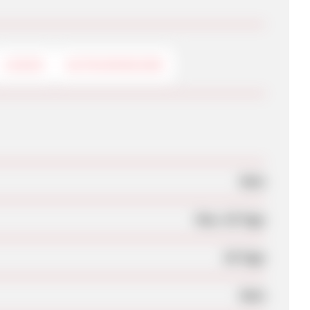
LOGOS
GUTSCHEINCODE
Nein
Max. 30 Tage
30 Tage
Nein