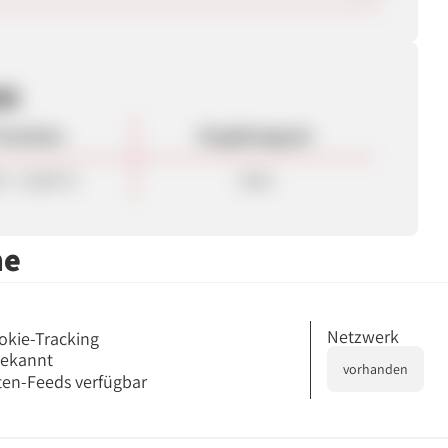
en
rovision
Vergütungsart
0 - 12,00 %
Sale
me
Netzwerk
okie-Tracking
bekannt
vorhanden
en-Feeds verfügbar