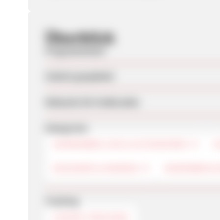
Überblick
Programmstart
Zuletzt geupdatet
Webseite für Endkunden
Kategorien
SONNENBRILLEN & ACCESSOIRES
S
DESIGNER & MARKEN
DAMENBEKL
Tracking
COOKIE-TRACKING