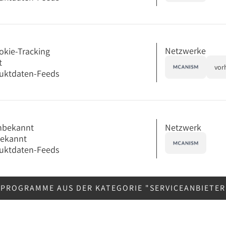
Netzwerke
okie-Tracking
t
vor
uktdaten-Feeds
Netzwerk
nbekannt
bekannt
uktdaten-Feeds
RPROGRAMME AUS DER KATEGORIE "SERVICEANBIETE