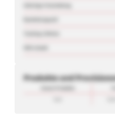
Sofortige Freischaltung
Bearbeitungszeit
Tracking-Lifetime
SEM erlaubt
Produkte und Provision
Unsere Produkte
P
Sale
10,0