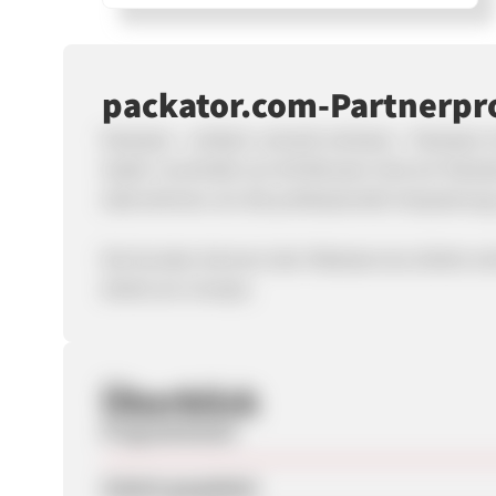
packator.com-Partnerp
Packator - einfach, schnell schicken - Packator 
Stadt. Innerhalb von 60 Minuten holt ein Pac
übernehmen wir die professionelle Verpackung 
Die Kunden können den Paketservice direkt onlin
direkt am Umsatz.
Überblick
Programmstart
Zuletzt geupdatet