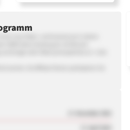
rogramm
ist der neue Paket- und Kurierservice in deiner
kator HERO deine Sendung ab. Auf Wunsch
und bringen dein Paket portooptimiert an´s Ziel.
e buchen. Als Affiliate Partner partizipieren Sie
17. November 2016
17. April 2019