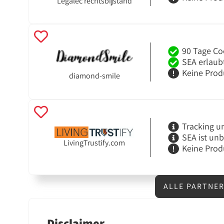
Legalec rechtsbijstand
90 Tage Co
SEA erlaub
Keine Prod
diamond-smile
Tracking u
SEA ist un
LivingTrustify.com
Keine Prod
ALLE PARTNE
Disclaimer