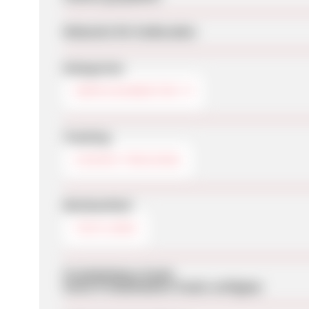
Webseite für Endkunden
Kategorien
SERVICEANBIETER
Tracking
COOKIE-TRACKING
Werbemittel
TEXTLINKS
Produktdaten-Feeds
Keine Produktdaten-Feeds verfügbar