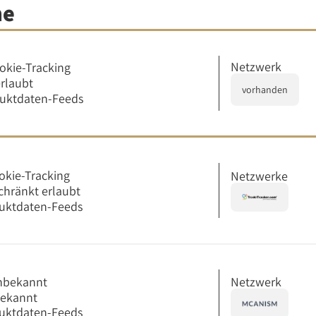
me
Netzwerk
okie-Tracking
erlaubt
vorhanden
duktdaten-Feeds
okie-Tracking
Netzwerke
chränkt erlaubt
uktdaten-Feeds
Netzwerk
nbekannt
bekannt
uktdaten-Feeds