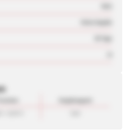
Nein
Keine Angabe
90 Tage
Ja
en
rovision
Vergütungsart
0 - 15,00 %
Sale