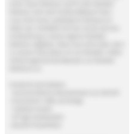
einem neuen Markierer, weil Ihr alter Paintball
Markierer nicht mehr funktionsfähig ist? Dann
muss nicht immer unbedingt ein Neukauf von
Nöten sein. Schließlich hat man mit der Zeit eine
Art Beziehung zu seinem eigenen Paintball
Markierer aufgebaut. Diese muss nicht enden, denn
in unserem Shop bieten wir zum Paintball- Artikel-
Verkauf ergänzend die Reparatur von Paintball
Markierern an.
Vorteile für die Publisher:
- durchschnittlicher Warenkorbwert von 160 EUR
-incentivierter Traffic auf Anfrage
- Cashback erlaubt
- 60 Tage Cookielaufzeit
-aktuelle Produktlisten