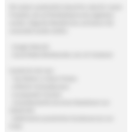
Wir weisen ausdrücklich darauf hin, dass für unsere
Produkte, die auf Paintballsports.de angeboten
werden, folgende Werbeformen auf keinen Fall
verwendet werden dürfen:
- Google Adwords
- Social Media Werbekanäle, wie z.B. Facebook
Vorteile für die User:
- Top-Marken zu fairen Preisen
- einfacher Versandprozess
- europaweiter Versand
- versandkostenfrei ab einem Bestellwert von
100,00 EUR
- telefonischer persönlicher Kundenservice von
Profis