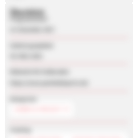
Überblick
Programmstart
14. Dezember 2017
Zuletzt geupdatet
30. März 2023
Webseite für Endkunden
https://www.paintballsports.de/
Kategorien
HOBBY & FREIZEIT
Tracking