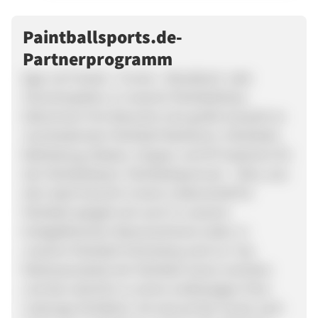
Paintballsports.de-
Partnerprogramm
Egal, ob Freizeit-, Turnier-, Woodland- oder
Szenariospieler, in unserem Paintballshop
bekommen Ihre Besucher eine große Auswahl an
verschiedensten Paintball Markierern, Paintballs,
Bekleidung, Masken, Hopper und HP Systemen für
den Paintballsport. Paintballsports.de – Alles, was
dein Spiel braucht! Unsere Leidenschaft für
Paintball spiegelt sich auch in unserem
breitgefächerten Warensortiment wider. In
unserem Paintball Onlineshop sind nur Top
Markenprodukte der Paintball-Szene vertreten
und das natürlich zu einem erstklassigen Preis-
Leistungs-Verhältnis. Sie sind auf der Suche nach