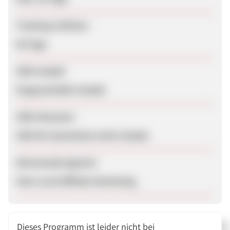
Tracking-Lifetime
60 Tage
SEM erlaubt
Eingeschränkt erlaubt
SEM-Hinweise
SEM für Gutscheine nicht erlaubt
Betreuende Agentur
Next Level Affiliate Marketing
Dieses Programm ist leider nicht bei