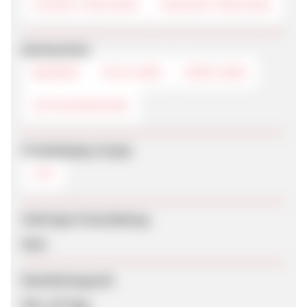
COOKIE-TRACKING
SESSION-TRACKING
Werbemittel
BANNER
TEXTLINKS
DEEPLINKS
GUTSCHEINCODE
Produktdaten-Feeds
CSV
Sofortige Freischaltung
Nein
Bearbeitungszeit
Max. 56 Tage