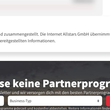
Unbekannt
nd zusammengestellt. Die Internet Allstars GmbH übernimmt
bereitgestellten Informationen.
se keine Partner­pro
letter und wir versorgen dich mit den besten Partnerprogr
gramme jederzeit und kostenfrei abbestellen. Weitere Informationen finde