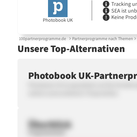
Tracking u
SEA ist un
Keine Prod
Photobook UK
100partnerprogramme.de
Partnerprogramme nach Themen
Unsere Top-Alternativen
Photobook UK-Partner
Photobook UK ist spezialisiert auf die Herstel
weiterer personalisierter Fotoprodukte.
Überblick
Programmstart