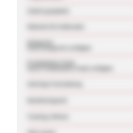
Zuletzt geupdatet
Webseite für Endkunden
Kategorien
Keine Kategorien verfügbar
Produktdaten-Feeds
Keine Produktdaten-Feeds verfügbar
Sofortige Freischaltung
Bearbeitungszeit
Tracking-Lifetime
SEM erlaubt