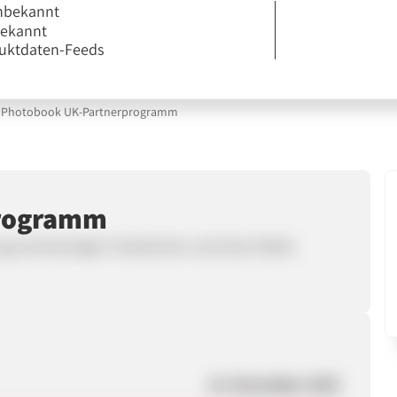
nbekannt
bekannt
uktdaten-Feeds
Photobook UK-Partnerprogramm
programm
lung hochwertiger Fotobücher und einer Reihe
14. November 2025