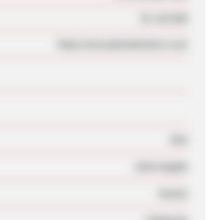
05. Juli 2026
https://www.photobookuk.co.uk/
Nein
Keine Angabe
Session