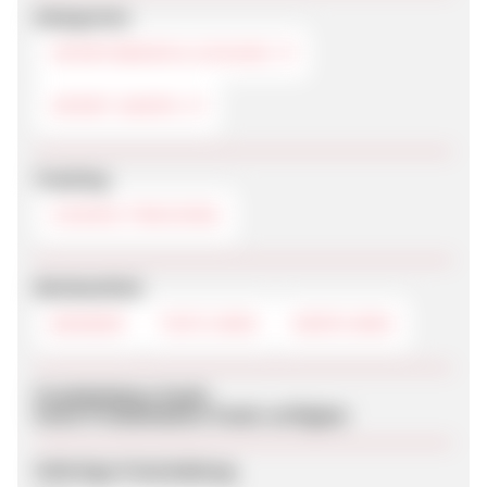
Kategorien
SPORTSWEAR & SCHUHE
SPORT-SHOPS
Tracking
COOKIE-TRACKING
Werbemittel
BANNER
TEXTLINKS
DEEPLINKS
Produktdaten-Feeds
Keine Produktdaten-Feeds verfügbar
Sofortige Freischaltung