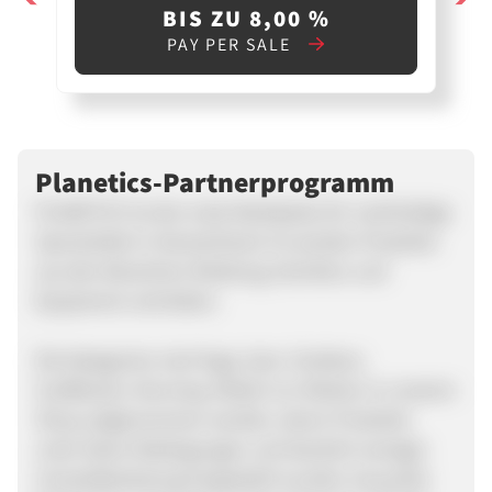
BIS ZU 8,00 %
PAY PER SALE
Planetics-Partnerprogramm
PLANETICS ist der erste Marktplatz für nachhaltige
Sportartikel in Deutschland. Es werden Produkte
aus den Bereichen Kleidung, Nutrition und
Equipment vertrieben.
Die Kategorien sind Yoga, Gym, Outdoor,
Surf&Swim, Running. Wobei nur Marken in unseren
Shop aufgenommen werden, deren Produkte
unter fairen Bedingungen und deutlich weniger
Umweltbelastung hergestellt wurden (recycelte