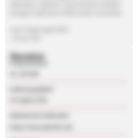
Materialien, organisch, nachwachsend und/oder
biologisch abbaubare Stoffe werden verwendet).
Unser Vergütungsmodell:
- 8% per Sale
Überblick
Programmstart
16. Juli 2021
Zuletzt geupdatet
25. August 2021
Webseite für Endkunden
https://www.planetics.de/