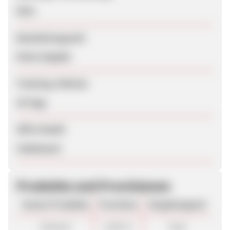
Nein
Bearbeitungszeit
Keine Angabe
Tracking-Lifetime
30 Tage
SEM erlaubt
Unbekannt
Produkte und Provisionen
Unsere Produkte
Provision
Vergütungsart
Verkauf
8,00 %
Sale