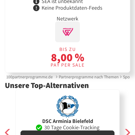
SEA ist unbekannt
Keine Produktdaten-Feeds
Netzwerk
BIS ZU
8,00 %
PAY PER SALE
100partnerprogramme.de
Partnerprogramme nach Themen
Sports
Unsere Top-Alternativen
DSC Arminia Bielefeld
30 Tage Cookie-Tracking