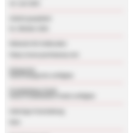
24. Juni 2024
Zuletzt geupdatet
01. Oktober 2025
Webseite für Endkunden
https://www.pocketprep.com
Kategorien
Keine Kategorien verfügbar
Produktdaten-Feeds
Keine Produktdaten-Feeds verfügbar
Sofortige Freischaltung
Nein