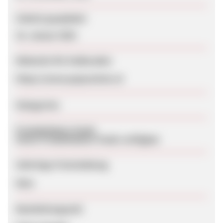
Zuletzt geupdatet
16. Januar 2025
Webseite für Endkunden
https://www.popsockets.nl
Kategorien
Produktdaten-Feeds
Keine Produktdaten-Feeds verfügbar
Sofortige Freischaltung
Nein
Bearbeitungszeit