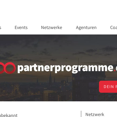
s
Events
Netzwerke
Agenturen
Coa
DEIN 
Netzwerk
nbekannt