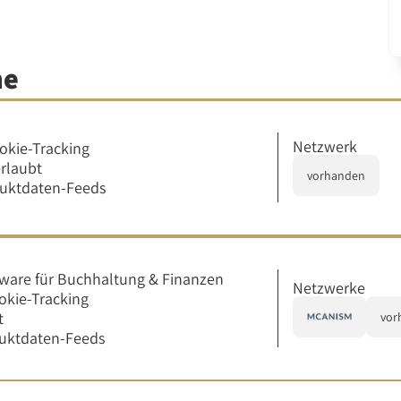
me
Netzwerk
okie-Tracking
erlaubt
vorhanden
duktdaten-Feeds
ware für Buchhaltung & Finanzen
Netzwerke
okie-Tracking
t
vor
uktdaten-Feeds