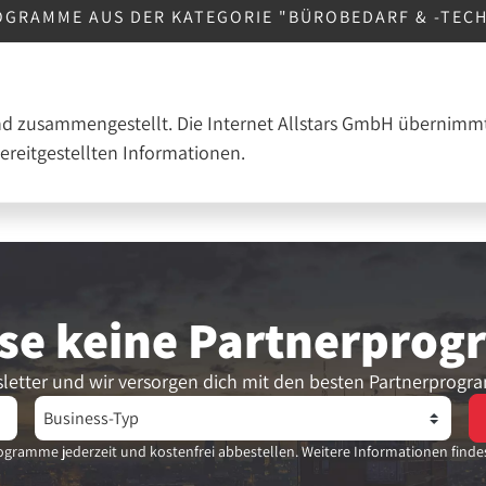
OGRAMME AUS DER KATEGORIE "BÜROBEDARF & -TEC
nd zusammengestellt. Die Internet Allstars GmbH übernimmt
bereitgestellten Informationen.
se keine Partner­pro
letter und wir versorgen dich mit den besten Partnerprogr
gramme jederzeit und kostenfrei abbestellen. Weitere Informationen finde