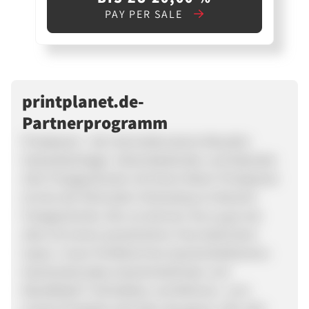
PAY PER SALE
printplanet.de-
Partnerprogramm
Printplanet - die Internetdruckerei Aktueller
Verkaufsschlager: Adventskalender und Kalender
2012 Fotogeschenke mit Ihrem Motiv! Printplanet
ist eine der führenden Onlineshop im Bereich
Fotogeschenke. Bei uns können Sie so gut wie
alles mit einem persönlichen Foto bedrucken
lassen. Unser Portfolio:Foto GeschenkeNamens-
GeschenkeLiebes-GeschenkePoster und
WandbilderT-ShirtsDeko und Wohnen...uvm
Unsere Produkte sind über das ganze Jahr sehr