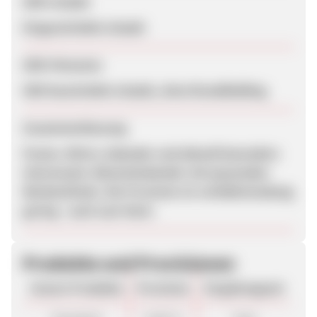
SEM erlaubt
Eingeschränkt erlaubt
SEM-Hinweise
SEM beschränkt erlaubt, ohne Brandbidding
Zusammenfassung
Poster, Shirts, Kalender und aktuell besonders
interessant: Adventskalender mit passenden
Werbemitteln. Die Provision ist verhältnismässig
gering - auch zum Start.
Produkte und Provisionen
Unsere Produkte
Provision
Vergütungsart