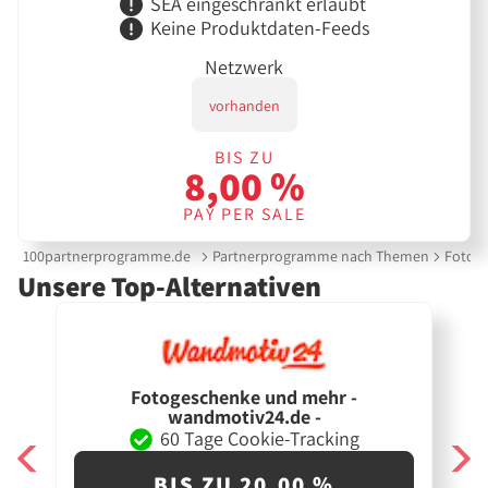
SEA eingeschränkt erlaubt
Keine Produktdaten-Feeds
Netzwerk
vorhanden
BIS ZU
8,00 %
PAY PER SALE
100partnerprogramme.de
Partnerprogramme nach Themen
Fotola
Unsere Top-Alternativen
Fotogeschenke und mehr -
wandmotiv24.de -
60 Tage Cookie-Tracking
BIS ZU 20,00 %