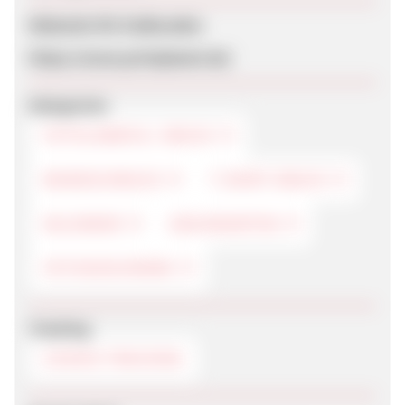
Webseite für Endkunden
https://www.printplanet.de/
Kategorien
FOTOLABOR & -DRUCK
WANDSCHMUCK
T-SHIRT-DRUCK
KALENDER
GRUSSKARTEN
FOTOGESCHENKE
Tracking
COOKIE-TRACKING