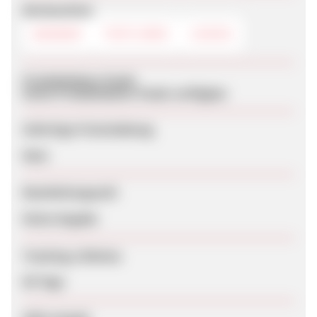
Werbemittel
BANNER
TEXTLINKS
LOGOS
Produktdaten-Feeds
Keine Produktdaten-Feeds verfügbar
Sofortige Freischaltung
Nein
Bearbeitungszeit
Keine Angabe
Tracking-Lifetime
60 Tage