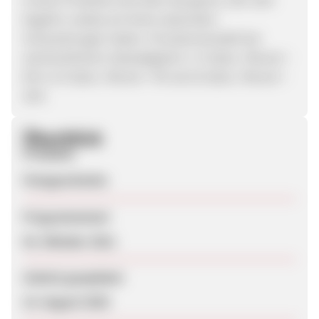
begehrt, sodass wir keine saisonalen
Schwankungen haben. Provisionsmodell bei
wöchentlichem Salesabgleich: 1-5 Sales / Monat =
8% 6-15 Sales / Monat = 9% ab 16 Sales / Monat =
10%
Überblick
Produkte
Fotogeschenke
Programmstart
03. Oktober 2011
Zuletzt geupdatet
15. August 2025