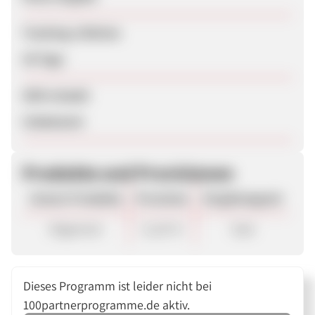
Tracking-Lifetime
30 Tage
SEM erlaubt
Unbekannt
Produkte und Provisionen
Unsere Produkte
Provision
Vergütungsart
Allgemein
11,20 %
Sale
Dieses Programm ist leider nicht bei
100partnerprogramme.de aktiv.