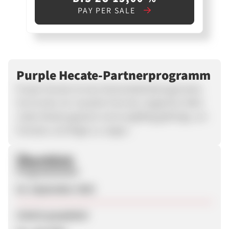
PAY PER SALE
Purple Hecate-Partnerprogramm
Purple Hecate ist eine Damenbekleidungsmarke.
Sie ist eher ein visuelles Fest der magischen Welt.
Jedes Kleidungsstück wird sorgfältig gefertigt, um
Fantasie und Magie zu zeigen.
Überblick
Programmstart
02. September 2025
Zuletzt geupdatet