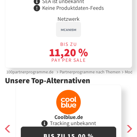
SEA ist unbekannt
Keine Produktdaten-Feeds
Netzwerk
BIS ZU
11,20 %
PAY PER SALE
100partnerprogramme.de
Partnerprogramme nach Themen
Mode &
Unsere Top-Alternativen
Coolblue.de
Tracking unbekannt
BIS ZU 15,00 %