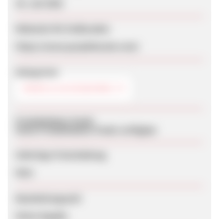
30. Juli 2026
Webseite für Endkunden
https://www.purplehecate.com/
Kategorien
MODE & ACCESSOIRES
Produktdaten-Feeds
Keine Produktdaten-Feeds verfügbar
Sofortige Freischaltung
Nein
Bearbeitungszeit
Keine Angabe