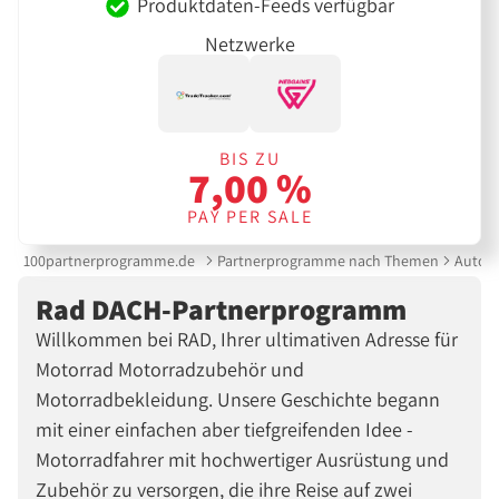
Produktdaten-Feeds verfügbar
Netzwerke
BIS ZU
7,00 %
PAY PER SALE
100partnerprogramme.de
Partnerprogramme nach Themen
Auto &
Rad DACH-Partnerprogramm
Willkommen bei RAD, Ihrer ultimativen Adresse für
Motorrad Motorradzubehör und
Motorradbekleidung. Unsere Geschichte begann
mit einer einfachen aber tiefgreifenden Idee -
Motorradfahrer mit hochwertiger Ausrüstung und
Zubehör zu versorgen, die ihre Reise auf zwei