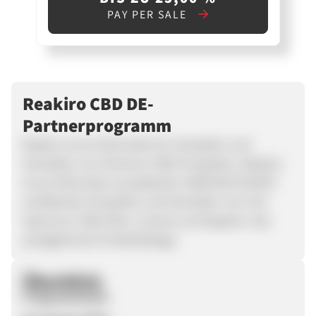
PAY PER SALE
Reakiro CBD DE-
Partnerprogramm
Reakiro ist ein führender EU-Hersteller und
Vertreiber von Premium-CBD-Produkten. Reakiro
ist ein führender europäischer GMP/HACCP/GHP-
zertifizierter Hersteller und Vertreiber von Full-
Spectrum-CBD-Ölen, Cremes und Kapseln. Das
preisgekrönte Produktdesign.
Überblick
Programmstart