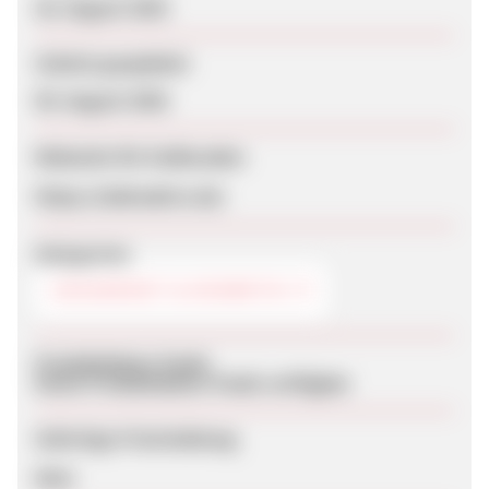
28. August 2025
Zuletzt geupdatet
09. August 2026
Webseite für Endkunden
https://cbdreakiro.de/
Kategorien
GESUNDHEIT & KOSMETIK
Produktdaten-Feeds
Keine Produktdaten-Feeds verfügbar
Sofortige Freischaltung
Nein