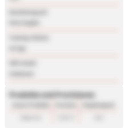
Bearbeitungszeit
Keine Angabe
Tracking-Lifetime
30 Tage
SEM erlaubt
Unbekannt
Produkte und Provisionen
Unsere Produkte
Provision
Vergütungsart
Allgemein
14,00 %
Sale