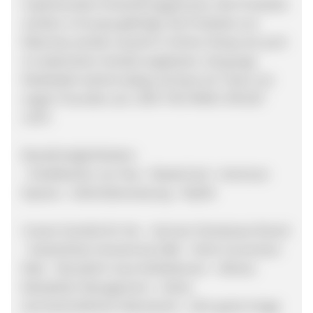
inspirierenden Entwicklungsprozess. Alle Produkte
werden in Europa gefertigt. Die Produkte von
Reternity werden sowohl in Online-Shops als auch
im stationären Handel angeboten. Das junge
Modelabel wächst stetig und baut ein Team von
engen Freunden auf. JOIN THE FAMILY OR GET
LOST.
Bezahlmöglichkeiten:
- Kreditkarten von Visa - MasterCard - American
Express - Sofortüberweisung - PayPal
Unsere Vorteile für Sie: - German Streetwear Brand
- Kostenfreier Versand ab 100€ - Hohe Conversion
Rate - Monatlich neue Kollektionen - Aktives
Beststeller Management - Hoher
durchschnittlicher Warenkorb - Sehr gutes Image