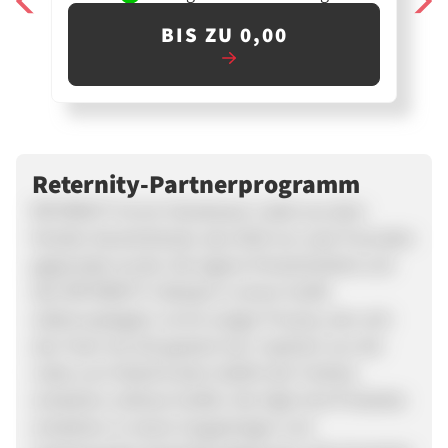
BIS ZU 0,00
Reternity-Partnerprogramm
RETERNITY ist ein Streetwear-Label aus dem
Norden Deutschlands, das 2018 von zwei Freunden
gegründet wurde. Die eigene Persönlichkeit und
den RETERNITY Lifestyle in einem Outfit
widerzuspiegeln, ist ein ewiger Prozess, den sich
das Team als Ziel gesetzt hat. Inspiriert von der
Liebe zum Detail & dem Gefühl der Freiheit,
entstehen zeitlose Outfits. Die High-End-Produkte
entstehen in einem langwierigen und