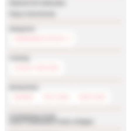
Webseite für Endkunden
https://reternity.de/
Kategorien
HERRENBEKLEIDUNG
Tracking
COOKIE-TRACKING
Werbemittel
BANNER
TEXTLINKS
DEEPLINKS
Produktdaten-Feeds
Keine Produktdaten-Feeds verfügbar