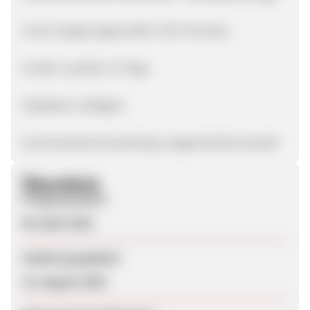
Unser Vergütungsmodell: 12% Provision
Cookie-Laufzeit: 14 Tage
Datafeed: verfügbar
Suchmaschinenmarketing: eingeschränkt erlaubt
Überblick
Programmstart
08. April 2021
Zuletzt geupdatet
15. August 2025