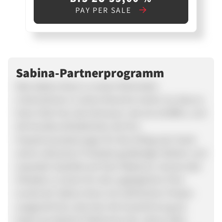
PAY PER SALE
Sabina-Partnerprogramm
Was Sabina Store zu einem führenden
Unternehmen in seiner Branche macht, ist, dass es
klare Ziele hat: das Vertrauen, das sie schaffen, und
die Kundenzufriedenheit, die ihre
Hauptvoraussetzungen für den Erfolg sind. Dank
seiner exklusiven Produkte großartiger Marken und
exquisiter Qualität wie Paco Rabanne, Sensai oder
Shiseido zu einem für alle zugänglichen Preis
wurde der Sabina Store mit zahlreichen Preisen
ausgezeichnet, darunter die Auszeichnung als
beste touristische Parfümerie des Jahres 2018.