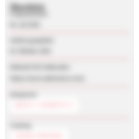
Überblick
Programmstart
06. Juli 2020
Zuletzt geupdatet
02. Oktober 2024
Webseite für Endkunden
https://www.sabinastore.com/
Kategorien
BEAUTY / KOSMETIK
Tracking
COOKIE-TRACKING