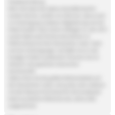
Shopbeschreibung
Wenn die Seele des Sabina-Geschäfts berührt
werden könnte, würden wir erkennen, dass es sich
um Anstrengung, Ausdauer, Begeisterung und viel
Arbeit handelt. Nach seinen Anfängen im Jahr 1973
wurde Sabina das Pionierunternehmen im
Parfümverkauf auf den Kanarischen Inseln. Dank
enormer Anstrengungen und Opfer ist es in der
heutigen Position positioniert: Nummer eins im
Verkauf in der gesamten Autonomen
Gemeinschaft.
Sabina Store hat die größte Parfümeriekette auf
den Kanarischen Inseln und wurde unter anderem
mit dem Beauty Proof Award für die bundesweit
beste touristische Parfümerie des Jahres 2018
ausgezeichnet.