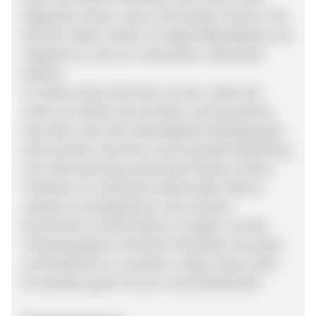
Abgesehen davon, dass sie die besten Preise in der
Branche haben, bieten sie regelmäßig Rabatte und
Angebote an, die von niemandem unbemerkt
bleiben.
Im Sabina Store bemühen sie sich, neben der
Liebe zum Detail, die sie bieten, sicherzustellen,
dass alles unter den bestmöglichen Bedingungen
beim Kunden ankommt, da es bei jeder Bestellung
eine Überraschung sowie kleine Muster anderer
Produkte von exklusiven Marken gibt. Ebenso
arbeiten sie ständig daran, die neuesten
Nachrichten auf den Markt zu bringen und das
Produktangebot im Bereich Schönheit, Kosmetik
und Parfümerie zu erweitern. Sabina Store steht
für Qualität, guten Service und Zufriedenheit.