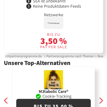
SEA ist unbekannt
Keine Produktdaten-Feeds
Netzwerke
BIS ZU
3,50 %
PAY PER SALE
100partnerprogramme.de
Partnerprogramme nach Themen
Beauty
Unsere Top-Alternativen
M3tabolic Care®
Cookie-Tracking
BIS ZU 35,00 %