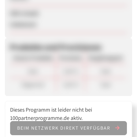
SEM erlaubt
Unbekannt
Produkte und Provisionen
Unsere Produkte
Provision
Vergütungsart
Sale
3,50 %
Sale
Allgemein
3,50 %
Sale
Dieses Programm ist leider nicht bei
100partnerprogramme.de aktiv.
BEIM NETZWERK DIREKT VERFÜGBAR