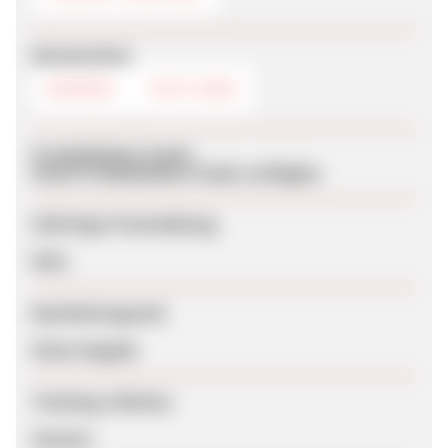
Werbemittel
BANNER
TEXTLINKS
Produktdaten-Feeds
Keine Produktdaten-Feeds verfügbar
Sofortige Freischaltung
Nein
Bearbeitungszeit
Keine Angabe
Tracking-Lifetime
Session