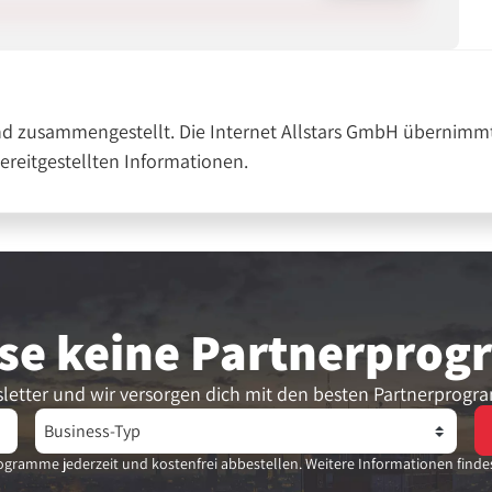
nd zusammengestellt. Die Internet Allstars GmbH übernimmt
bereitgestellten Informationen.
se keine Partner­pro
letter und wir versorgen dich mit den besten Partnerprogr
gramme jederzeit und kostenfrei abbestellen. Weitere Informationen finde