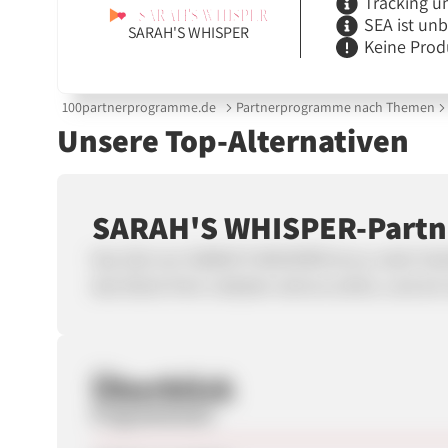
Tracking u
SEA ist un
SARAH'S WHISPER
Keine Prod
100partnerprogramme.de
Partnerprogramme nach Themen
Unsere Top-Alternativen
SARAH'S WHISPER-Part
Das Ziel von SARAH'S WHISPER ist es, mehr Fam
das Glück Ihrer Liebsten sind so schön, und wi
Überblick
Programmstart