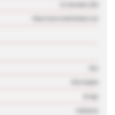
02. November 2025
https://www.sarahswhisper.com
Nein
Keine Angabe
30 Tage
Unbekannt