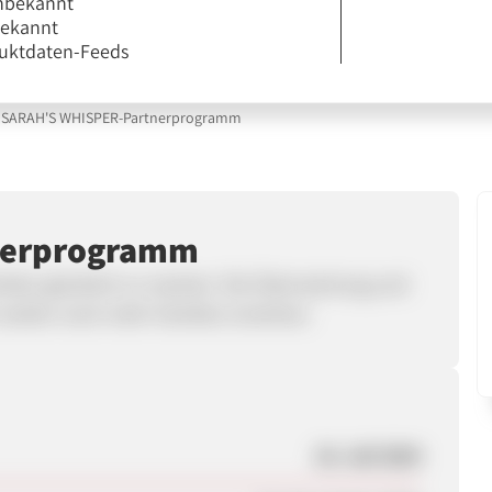
nbekannt
bekannt
uktdaten-Feeds
SARAH'S WHISPER-Partnerprogramm
nerprogramm
ilien glücklich zu machen. Die Überraschung und
r wollen noch mehr Familien erreichen.
18. Juli 2024